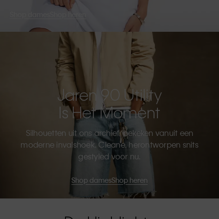
Shop dames
Shop heren
Jaren 90 Utility
Is Het Moment
Silhouetten uit ons archief, bekeken vanuit een
moderne invalshoek. Cleane, herontworpen snits
gestyled voor nu.
Shop dames
Shop heren