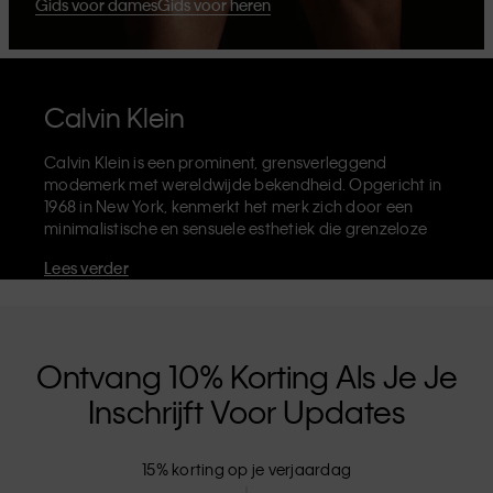
Gids voor dames
Gids voor heren
Calvin Klein
Calvin Klein is een prominent, grensverleggend
modemerk met wereldwijde bekendheid. Opgericht in
1968 in New York, kenmerkt het merk zich door een
minimalistische en sensuele esthetiek die grenzeloze
zelfexpressie uitdraagt. Calvin Klein staat bekend om
Lees verder
zijn
iconische ondergoed
met het herkenbare CK-logo,
maar ook om zijn beroemde
designer jeans
waaronder de '90's Straight'. Calvin Klein verkoopt
verder
merkkleding
,
schoenen
en
accessoires
die je
basisgarderobe helemaal afmaken. Elk van de CK-
Ontvang 10% Korting Als Je Je
labels - Calvin Klein, Calvin Klein Jeans, Calvin Klein
Inschrijft Voor Updates
Underwear,
Calvin Klein Kids
en
Calvin Klein Sport
-
heeft een unieke identiteit en retailpositie, en levert
universeel aantrekkelijke producten voor zowel lokale
15% korting op je verjaardag
als internationale klanten. De inclusieve filosofie van
Calvin Klein wordt verder versterkt door de uniseks