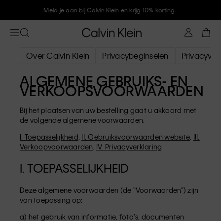
Meld je aan bij Calvin Klein en krijg 10% korting
Over Calvin Klein
Privacybeginselen
Privacyver
ALGEMENE GEBRUIKS- EN
VERKOOPSVOORWAARDEN
Bij het plaatsen van uw bestelling gaat u akkoord met
de volgende algemene voorwaarden.
I. Toepasselijkheid
,
II. Gebruiksvoorwaarden website
,
III.
Verkoopvoorwaarden
,
IV. Privacyverklaring
I. TOEPASSELIJKHEID
Deze algemene voorwaarden (de “Voorwaarden”) zijn
van toepassing op:
a) het gebruik van informatie, foto’s, documenten