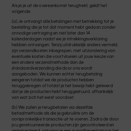
Als je je uit de overeenkomst terugtrekt, geldt het
volgende.
(a) Je ontvangt alle betalingen met betrekking tot je
bestelling die je tot dat moment hebt gedaan zonder
onnodige vertraging en niet later dan 14
kalenderdagen nadat we je intrekkingsverklaring
hebben ontvangen. Tenzij uitdrukkelijk anders vermeld,
zijn verzendkosten inbegrepen, met uitzondering van
eventuele kosten die voortvloeien uit jouw keuze van
een andere verzendmethode dan de
standaardverzending die door ons wordt
aangeboden. We kunnen echter terugbetaling
weigeren totdat we de producten hebben
teruggekregen of totdat je het bewijs hebt geleverd
dat je de producten hebt teruggestuurd, afhankelijk
van wat zich het eerst voordoet.
(b) We zullen je terugbetalen via dezelfde
betaalmethode als die je gebruikte om de
oorspronkelijke transactie uit te voeren. Zodra de door
jou geretourneerde producten zijn gecontroleerd en
geïnspecteerd, ontvang je een e-mailbevestiging in het