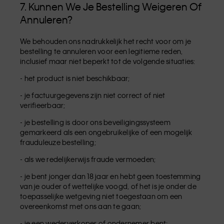
7. Kunnen We Je Bestelling Weigeren Of
Annuleren?
We behouden ons nadrukkelijk het recht voor om je
bestelling te annuleren voor een legitieme reden,
inclusief maar niet beperkt tot de volgende situaties:
- het product is niet beschikbaar;
- je factuurgegevens zijn niet correct of niet
verifieerbaar;
- je bestelling is door ons beveiligingssysteem
gemarkeerd als een ongebruikelijke of een mogelijk
frauduleuze bestelling;
- als we redelijkerwijs fraude vermoeden;
- je bent jonger dan 18 jaar en hebt geen toestemming
van je ouder of wettelijke voogd, of het is je onder de
toepasselijke wetgeving niet toegestaan om een
overeenkomst met ons aan te gaan;
- je een wederverkoper of ondernemer bent;