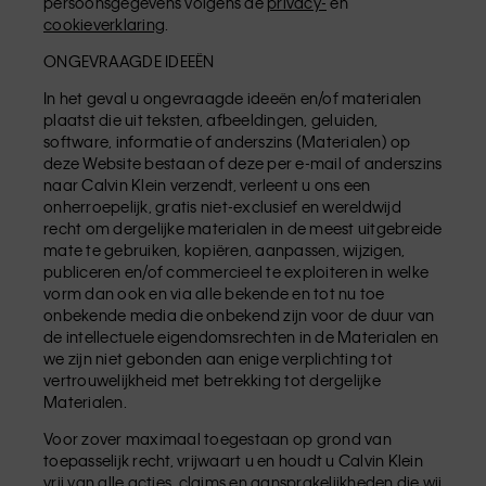
persoonsgegevens volgens de
privacy-
en
cookieverklaring
.
ONGEVRAAGDE IDEEËN
In het geval u ongevraagde ideeën en/of materialen
plaatst die uit teksten, afbeeldingen, geluiden,
software, informatie of anderszins (Materialen) op
deze Website bestaan of deze per e-mail of anderszins
naar Calvin Klein verzendt, verleent u ons een
onherroepelijk, gratis niet-exclusief en wereldwijd
recht om dergelijke materialen in de meest uitgebreide
mate te gebruiken, kopiëren, aanpassen, wijzigen,
publiceren en/of commercieel te exploiteren in welke
vorm dan ook en via alle bekende en tot nu toe
onbekende media die onbekend zijn voor de duur van
de intellectuele eigendomsrechten in de Materialen en
we zijn niet gebonden aan enige verplichting tot
vertrouwelijkheid met betrekking tot dergelijke
Materialen.
Voor zover maximaal toegestaan op grond van
toepasselijk recht, vrijwaart u en houdt u Calvin Klein
vrij van alle acties, claims en aansprakelijkheden die wij