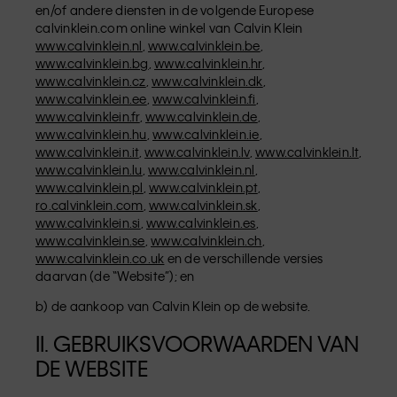
en/of andere diensten in de volgende Europese
calvinklein.com online winkel van Calvin Klein
www.calvinklein.nl
,
www.calvinklein.be
,
www.calvinklein.bg
,
www.calvinklein.hr
,
www.calvinklein.cz
,
www.calvinklein.dk
,
www.calvinklein.ee
,
www.calvinklein.fi
,
www.calvinklein.fr
,
www.calvinklein.de
,
www.calvinklein.hu
,
www.calvinklein.ie
,
www.calvinklein.it
,
www.calvinklein.lv
,
www.calvinklein.lt
,
www.calvinklein.lu
,
www.calvinklein.nl
,
www.calvinklein.pl
,
www.calvinklein.pt
,
ro.calvinklein.com
,
www.calvinklein.sk
,
www.calvinklein.si
,
www.calvinklein.es
,
www.calvinklein.se
,
www.calvinklein.ch
,
www.calvinklein.co.uk
en de verschillende versies
daarvan (de “Website”); en
b) de aankoop van Calvin Klein op de website.
II. GEBRUIKSVOORWAARDEN VAN
DE WEBSITE