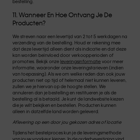
bestelling.
11. Wanneer En Hoe Ontvang Je De
Producten?
We streven naar een levertijd van 2 tot 5 werkdagen na
verzending van de bestelling. Houd er rekening mee
dat deze levertijd alleen dient als indicatie en dat deze
kan worden beïnvloed door verkoopperioden of
promoties. Bekijk onze
leveringsinformatie
voor meer
informatie, waaronder onze leveringstarieven (indien
van toepassing). Als we om welke reden dan ook jouw
producten niet op tijd of helemaal niet kunnen leveren,
zullen we je hiervan op de hoogte stellen. We
annuleren dan je bestelling en restitueren je als de
bestelling al is betaald. Je kunt de landwebsite kiezen
die je wilt bekijken en bestellen. Producten kunnen
alleen in datzelfde land worden geleverd.
Aflevering op een door jou gekozen adres of locatie
Tijdens het bestelproces kun je de leveringsmethode
van jouw voorkeur kiezen. In de orderbevestiging vind