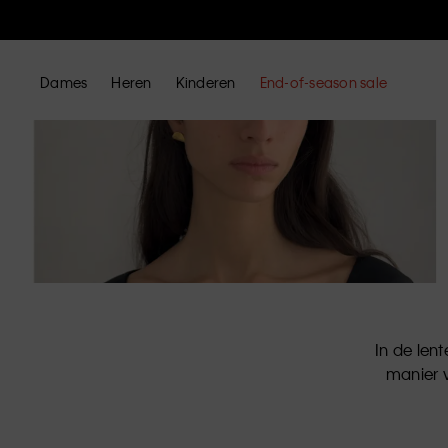
Dames
Heren
Kinderen
End-of-season sale
In de len
manier v