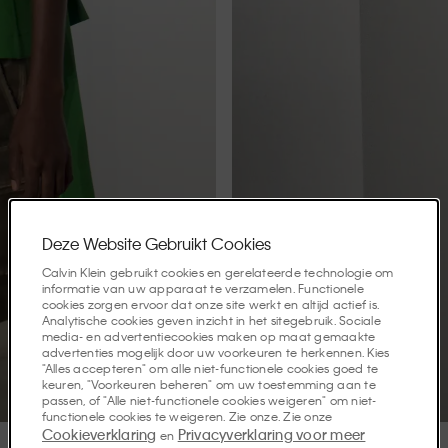
Deze Website Gebruikt Cookies
Calvin Klein gebruikt cookies en gerelateerde technologie om
informatie van uw apparaat te verzamelen. Functionele
cookies zorgen ervoor dat onze site werkt en altijd actief is.
Analytische cookies geven inzicht in het sitegebruik. Sociale
media- en advertentiecookies maken op maat gemaakte
advertenties mogelijk door uw voorkeuren te herkennen. Kies
"Alles accepteren" om alle niet-functionele cookies goed te
keuren, "Voorkeuren beheren" om uw toestemming aan te
passen, of "Alle niet-functionele cookies weigeren" om niet-
functionele cookies te weigeren. Zie onze. Zie onze
Cookieverklaring
Privacyverklaring voor meer
en