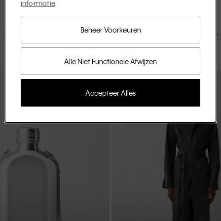
informatie
.
Shop de lentecollectie 2026
Beheer Voorkeuren
Alle Niet Functionele Afwijzen
Accepteer Alles