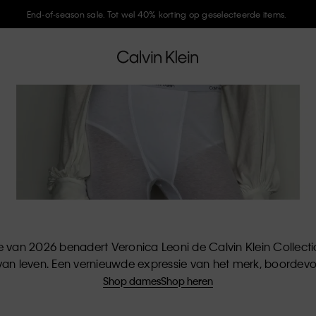
Meld je aan bij Calvin Klein en krijg 10% korting
te van 2026 benadert Veronica Leoni de Calvin Klein Collecti
an leven. Een vernieuwde expressie van het merk, boordevo
Shop dames
Shop heren