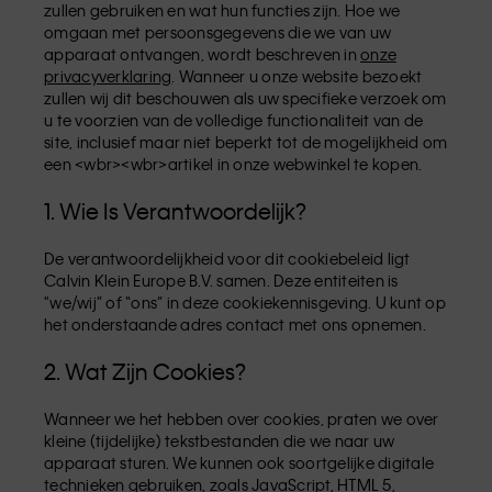
zullen gebruiken en wat hun functies zijn. Hoe we
omgaan met persoonsgegevens die we van uw
apparaat ontvangen, wordt beschreven in
onze
privacyverklaring
. Wanneer u onze website bezoekt
zullen wij dit beschouwen als uw specifieke verzoek om
u te voorzien van de volledige functionaliteit van de
site, inclusief maar niet beperkt tot de mogelijkheid om
een <wbr><wbr>artikel in onze webwinkel te kopen.
1. Wie Is Verantwoordelijk?
De verantwoordelijkheid voor dit cookiebeleid ligt
Calvin Klein Europe B.V. samen. Deze entiteiten is
"we/wij” of “ons” in deze cookiekennisgeving. U kunt op
het onderstaande adres contact met ons opnemen.
2. Wat Zijn Cookies?
Wanneer we het hebben over cookies, praten we over
kleine (tijdelijke) tekstbestanden die we naar uw
apparaat sturen. We kunnen ook soortgelijke digitale
technieken gebruiken, zoals JavaScript, HTML 5,