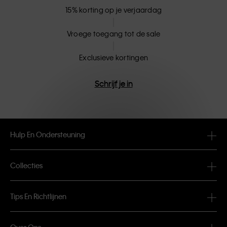
15% korting op je verjaardag
Vroege toegang tot de sale
Exclusieve kortingen
Schrijf je in
Hulp En Ondersteuning
FAQ
Collecties
Bestelstatus
#MYCALVINS
Tips En Richtlijnen
Orders en Bezorging
Calvin Klein Collection
De ondergoedgids voor dames
Retouren en Terugbetalingen
Over Ons