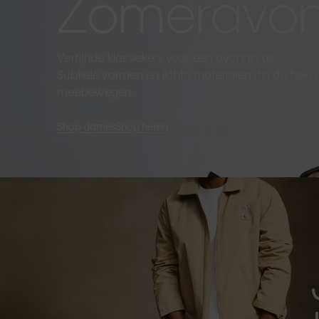
Zomeravo
Verfijnde klassiekers voor een avondje uit.
Subtiele vormen en lichte materialen die de hele
meebewegen.
Shop dames
Shop heren