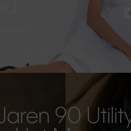
nd
 avond met je
Jaren 90 Utilit