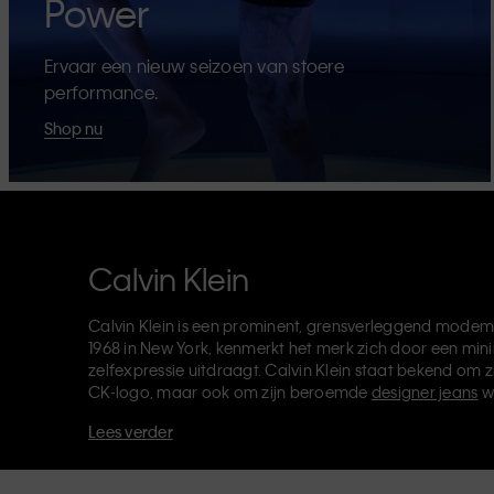
Power
Ervaar een nieuw seizoen van stoere
performance.
Shop nu
Calvin Klein
Calvin Klein is een prominent, grensverleggend modem
1968 in New York, kenmerkt het merk zich door een mini
zelfexpressie uitdraagt. Calvin Klein staat bekend om z
CK-logo, maar ook om zijn beroemde
designer jeans
w
verkoopt verder
merkkleding
,
schoenen
en
accessoires
Lees verder
van de CK-labels - Calvin Klein, Calvin Klein Jeans, Cal
Klein Sport
- heeft een unieke identiteit en retailpositie
voor zowel lokale als internationale klanten. De inclusie