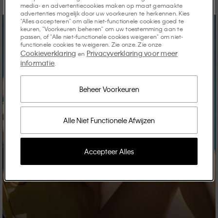
media- en advertentiecookies maken op maat gemaakte
advertenties mogelijk door uw voorkeuren te herkennen. Kies
"Alles accepteren" om alle niet-functionele cookies goed te
keuren, "Voorkeuren beheren" om uw toestemming aan te
passen, of "Alle niet-functionele cookies weigeren" om niet-
functionele cookies te weigeren. Zie onze. Zie onze
Cookieverklaring
Privacyverklaring voor meer
en
informatie
.
Beheer Voorkeuren
Alle Niet Functionele Afwijzen
Accepteer Alles