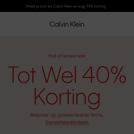
Meld je aan bij Calvin Klein en krijg 10% korting
End-of-season sale
Tot Wel 40%
Korting
Bespaar op geselecteerde items.
Dames
Heren
Kinderen