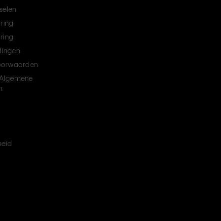
selen
aring
ring
llingen
oorwaarden
Algemene
n
heid