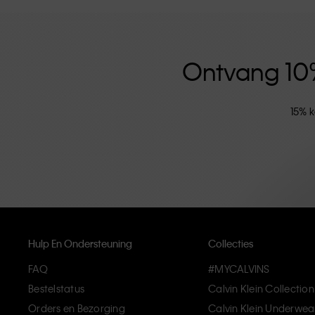
versterkt door de uniseks kledinglijn en inclusieve ma
hoogwaardige materialen en elimineren onnodige deta
artikelen die modern comfort belichamen.
Ontvang 10% 
15% k
Hulp En Ondersteuning
Collecties
FAQ
#MYCALVINS
Bestelstatus
Calvin Klein Collection
Orders en Bezorging
Calvin Klein Underwea