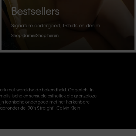
Bestsellers
Signature ondergoed, T-shirts en denim.
Shop dames
Shop heren
erk met wereldwijde bekendheid. Opgericht in
malistische en sensuele esthetiek die grenzeloze
ijn
iconische ondergoed
met het herkenbare
aaronder de '90's Straight'. Calvin Klein
die je basisgarderobe helemaal afmaken. Elk
vin Klein Underwear,
Calvin Klein Kids
en
Calvin
, en levert universeel aantrekkelijke producten
ve filosofie van Calvin Klein wordt verder