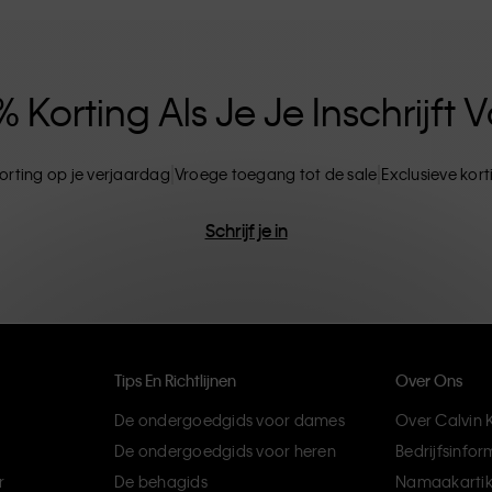
ten. CK-producten zijn gemaakt van
ils. Het resultaat? Unieke en duurzame mode-
Korting Als Je Je Inschrijft
orting op je verjaardag
Vroege toegang tot de sale
Exclusieve kor
Schrijf je in
Tips En Richtlijnen
Over Ons
De ondergoedgids voor dames
Over Calvin K
De ondergoedgids voor heren
Bedrijfsinfor
r
De behagids
Namaakartik