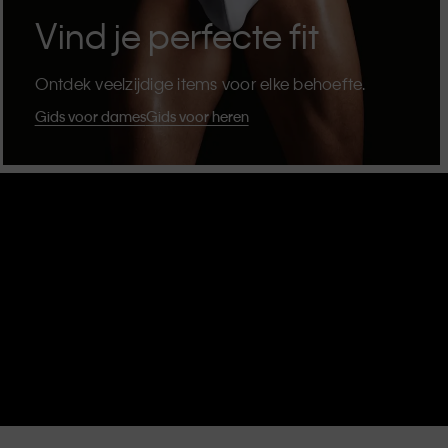
Vind je perfecte fit
Ontdek veelzijdige items voor elke behoefte.
Gids voor dames
Gids voor heren