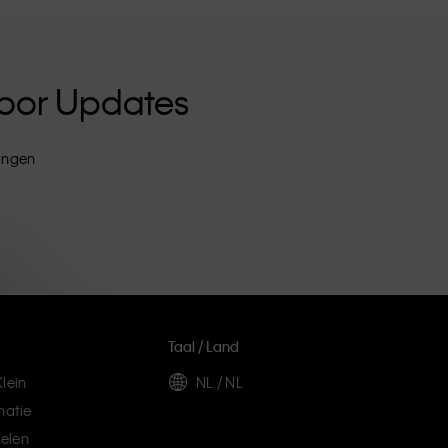
 Voor Updates
tingen
Taal / Land
lein
NL / NL
matie
elen