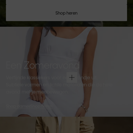
Shop heren
Een Zomeravond
Verfijnde klassiekers voor een avondje uit.
Subtiele vormen en lichte materialen die de hele
avond met je meebewegen.
Shop dames
Shop heren