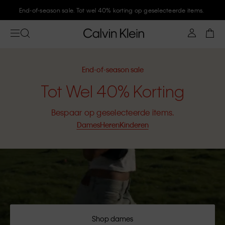
Meld je aan bij Calvin Klein en krijg 10% korting
End-of-season sale
Tot Wel 40% Korting
Bespaar op geselecteerde items.
Dames
Heren
Kinderen
Shop dames