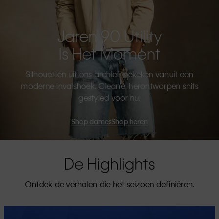
Jaren 90 Utility
Is Het Moment
Silhouetten uit ons archief, bekeken vanuit een
moderne invalshoek. Cleane, herontworpen snits
gestyled voor nu.
Shop dames
Shop heren
De Highlights
Ontdek de verhalen die het seizoen definiëren.