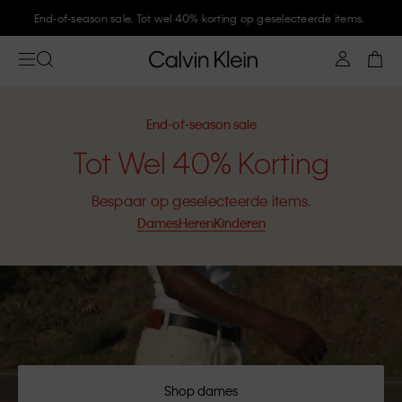
Meld je aan bij Calvin Klein en krijg 10% korting
End-of-season sale
Tot Wel 40% Korting
Bespaar op geselecteerde items.
Dames
Heren
Kinderen
Shop dames