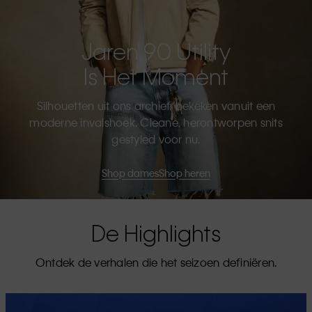
Jaren 90 Utility
Is Het Moment
Silhouetten uit ons archief, bekeken vanuit een
moderne invalshoek. Cleane, herontworpen snits
gestyled voor nu.
Shop dames
Shop heren
De Highlights
Ontdek de verhalen die het seizoen definiëren.