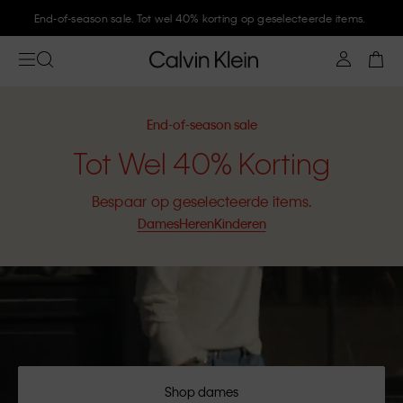
End-of-season sale. Tot wel 40% korting op geselecteerde items.
End-of-season sale
Tot Wel 40% Korting
Bespaar op geselecteerde items.
Dames
Heren
Kinderen
Shop dames