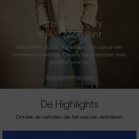
Jaren 90 Utility
Is Het Moment
Silhouetten uit ons archief, bekeken vanuit een
moderne invalshoek. Cleane, herontworpen snits
gestyled voor nu.
Shop dames
Shop heren
De Highlights
Ontdek de verhalen die het seizoen definiëren.