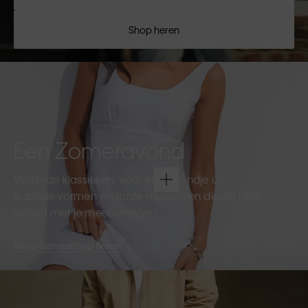
Shop heren
Een Zomeravond
Verfijnde klassiekers voor een avondje uit.
Subtiele vormen en lichte materialen die de hele
avond met je meebewegen.
Shop dames
Shop heren