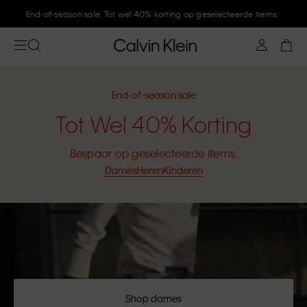
Meld je aan bij Calvin Klein en krijg 10% korting
End-of-season sale
Tot Wel 40% Korting
Bespaar op geselecteerde items.
Dames
Heren
Kinderen
Shop dames