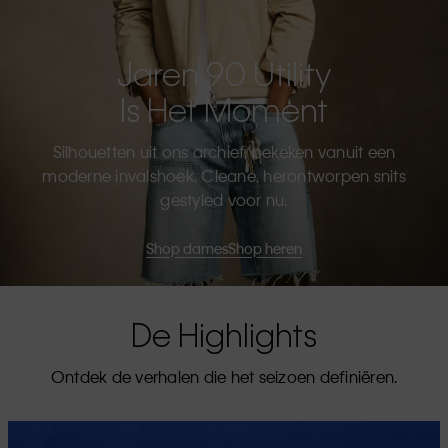
Jaren 90 Utility
Is Het Moment
Silhouetten uit ons archief, bekeken vanuit een
moderne invalshoek. Cleane, herontworpen snits
gestyled voor nu.
Shop dames
Shop heren
De Highlights
Ontdek de verhalen die het seizoen definiëren.