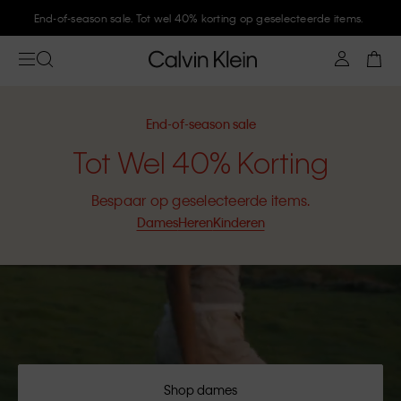
Meld je aan bij Calvin Klein en krijg 10% korting
End-of-season sale
Tot Wel 40% Korting
Bespaar op geselecteerde items.
Dames
Heren
Kinderen
Shop dames