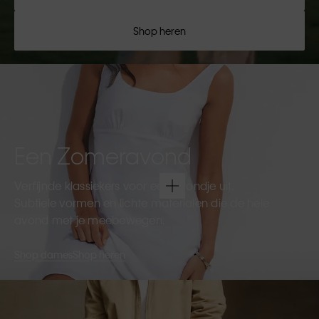
Shop heren
Een Zomeravond
Verfijnde klassiekers voor een avondje uit.
Subtiele vormen en lichte materialen die de hele
avond met je meebewegen.
Shop dames
Shop heren