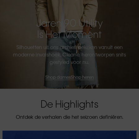
Jaren 90 Utility
Is Het Moment
Silhouetten uit ons archief, bekeken vanuit een
moderne invalshoek. Cleane, herontworpen snits
gestyled voor nu.
Shop dames
Shop heren
De Highlights
Ontdek de verhalen die het seizoen definiëren.