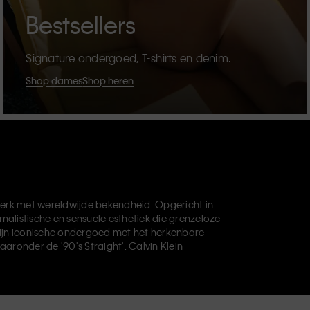
Bestsellers
Signature ondergoed, T-shirts en denim.
Shop dames
Shop heren
erk met wereldwijde bekendheid. Opgericht in
malistische en sensuele esthetiek die grenzeloze
ijn
iconische ondergoed
met het herkenbare
aaronder de '90's Straight'. Calvin Klein
die je basisgarderobe helemaal afmaken. Elk
vin Klein Underwear,
Calvin Klein Kids
en
Calvin
, en levert universeel aantrekkelijke producten
ve filosofie van Calvin Klein wordt verder