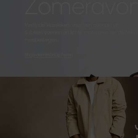
Zomeravo
Verfijnde klassiekers voor een avondje uit.
Subtiele vormen en lichte materialen die de hele
meebewegen.
Shop dames
Shop heren