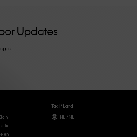
 Voor Updates
tingen
Taal / Land
lein
NL / NL
matie
elen