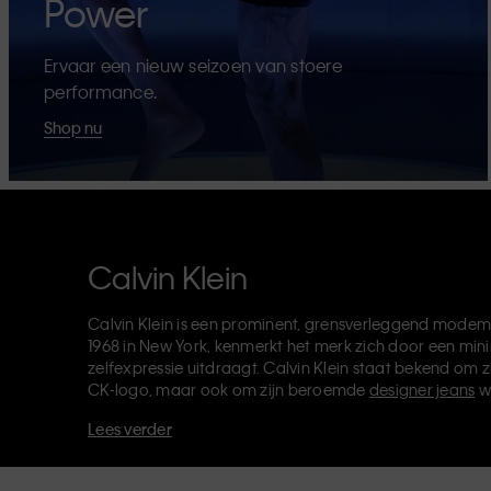
Power
Ervaar een nieuw seizoen van stoere
performance.
Shop nu
Calvin Klein
Calvin Klein is een prominent, grensverleggend modem
1968 in New York, kenmerkt het merk zich door een mini
zelfexpressie uitdraagt. Calvin Klein staat bekend om z
CK-logo, maar ook om zijn beroemde
designer jeans
w
verkoopt verder
merkkleding
,
schoenen
en
accessoires
Lees verder
van de CK-labels - Calvin Klein, Calvin Klein Jeans, Cal
Klein Sport
- heeft een unieke identiteit en retailpositie
voor zowel lokale als internationale klanten. De inclusie