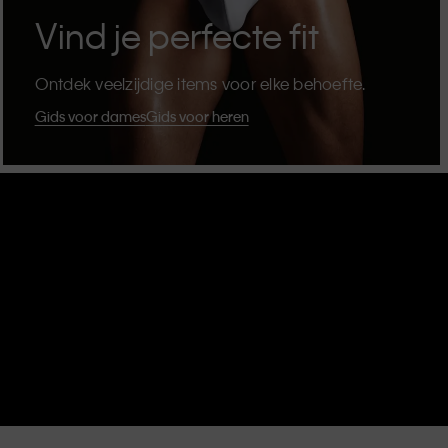
Vind je perfecte fit
Ontdek veelzijdige items voor elke behoefte.
Gids voor dames
Gids voor heren