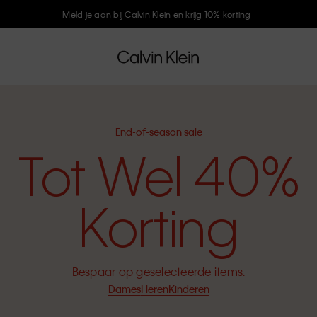
Meld je aan bij Calvin Klein en krijg 10% korting
End-of-season sale
Tot Wel 40%
Korting
Bespaar op geselecteerde items.
Dames
Heren
Kinderen