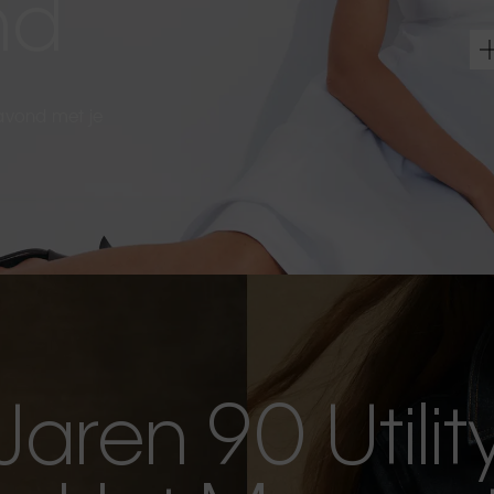
nd
 avond met je
Jaren 90 Utilit