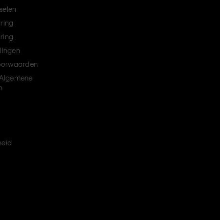
selen
aring
ring
llingen
oorwaarden
Algemene
n
heid