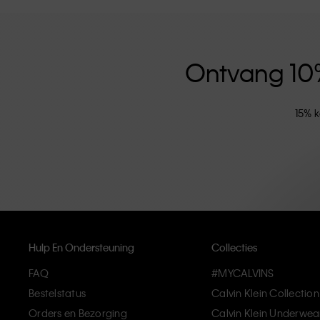
versterkt door de uniseks kledinglijn en inclusieve ma
hoogwaardige materialen en elimineren onnodige deta
artikelen die modern comfort belichamen.
Ontvang 10% 
15% k
Hulp En Ondersteuning
Collecties
FAQ
#MYCALVINS
Bestelstatus
Calvin Klein Collection
Orders en Bezorging
Calvin Klein Underwea