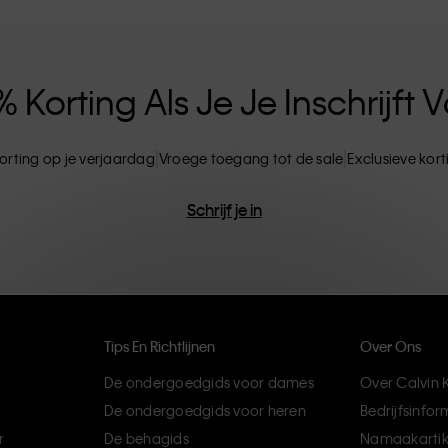
ten. CK-producten zijn gemaakt van
ils. Het resultaat? Unieke en duurzame mode-
Korting Als Je Je Inschrijft
orting op je verjaardag
Vroege toegang tot de sale
Exclusieve kor
Schrijf je in
Tips En Richtlijnen
Over Ons
De ondergoedgids voor dames
Over Calvin K
De ondergoedgids voor heren
Bedrijfsinfor
r
De behagids
Namaakartik