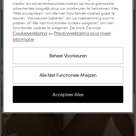
media- en advertentiecookies maken op maat gemaakte
advertenties mogelijk door uw voorkeuren te herkennen. Kies
"Alles accepteren" om alle niet-functionele cookies goed te
keuren, "Voorkeuren beheren" om uw toestemming aan te
passen, of "Alle niet-functionele cookies weigeren" om niet-
functionele cookies te weigeren. Zie onze. Zie onze
Cookieverklaring
Privacyverklaring voor meer
en
informatie
.
Beheer Voorkeuren
Alle Niet Functionele Afwijzen
Accepteer Alles