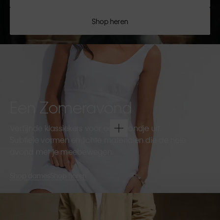
Shop heren
Een Zomeravond
Verfijnde klassiekers voor een avondje uit.
Subtiele vormen en lichte materialen die de hele
avond met je meebewegen.
Shop dames
Shop heren