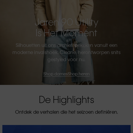
Jaren 90 Utility
Is Het Moment
Silhouetten uit ons archief, bekeken vanuit een
moderne invalshoek. Cleane, herontworpen snits
gestyled voor nu.
Shop dames
Shop heren
De Highlights
Ontdek de verhalen die het seizoen definiëren.