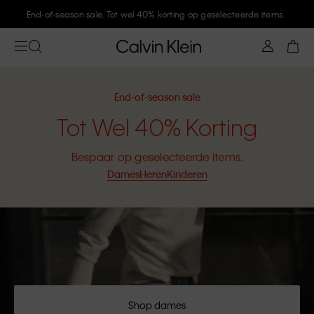
Meld je aan bij Calvin Klein en krijg 10% korting
End-of-season sale
Tot Wel 40% Korting
Bespaar op geselecteerde items.
Dames
Heren
Kinderen
Shop dames