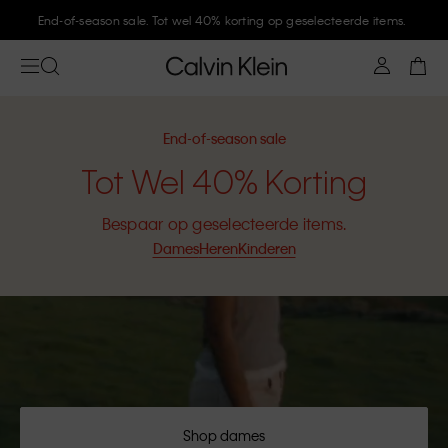
Meld je aan bij Calvin Klein en krijg 10% korting
End-of-season sale
Tot Wel 40% Korting
Bespaar op geselecteerde items.
Dames
Heren
Kinderen
Shop dames