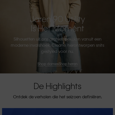
Jaren 90 Utility
Is Het Moment
Silhouetten uit ons archief, bekeken vanuit een
moderne invalshoek. Cleane, herontworpen snits
gestyled voor nu.
Shop dames
Shop heren
De Highlights
Ontdek de verhalen die het seizoen definiëren.