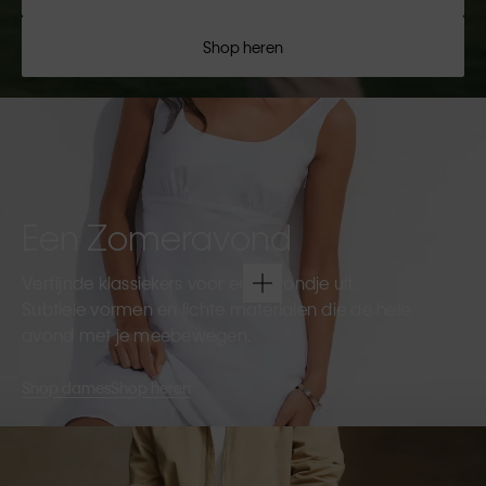
Shop heren
Een Zomeravond
Verfijnde klassiekers voor een avondje uit.
Subtiele vormen en lichte materialen die de hele
avond met je meebewegen.
Shop dames
Shop heren