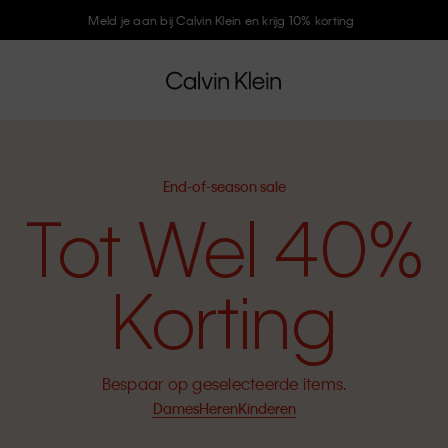
Meld je aan bij Calvin Klein en krijg 10% korting
End-of-season sale
Tot Wel 40%
Korting
Bespaar op geselecteerde items.
Dames
Heren
Kinderen