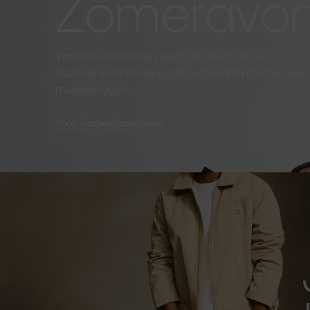
Zomeravo
Verfijnde klassiekers voor een avondje uit.
Subtiele vormen en lichte materialen die de hele
meebewegen.
Shop dames
Shop heren