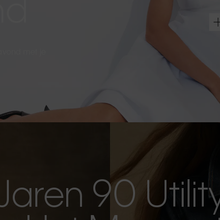
nd
 avond met je
Jaren 90 Utilit