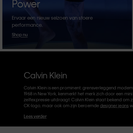
Power
Ervaar een nieuw seizoen van stoere
performance.
Shop nu
Calvin Klein
Calvin Klein is een prominent, grensverleggend modem
1968 in New York, kenmerkt het merk zich door een mini
zelfexpressie uitdraagt. Calvin Klein staat bekend om z
CK-logo, maar ook om zijn beroemde
designer jeans
w
verkoopt verder
merkkleding
,
schoenen
en
accessoires
Lees verder
van de CK-labels - Calvin Klein, Calvin Klein Jeans, Cal
Klein Sport
- heeft een unieke identiteit en retailpositie
voor zowel lokale als internationale klanten. De inclusie