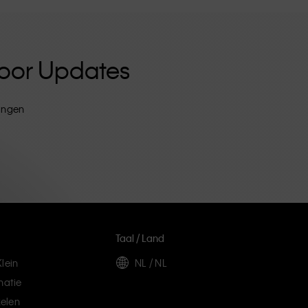
 Voor Updates
tingen
Taal / Land
lein
NL / NL
matie
elen