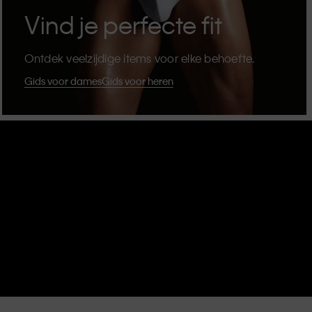
Vind je perfecte fit
Ontdek veelzijdige items voor elke behoefte.
Gids voor dames
Gids voor heren