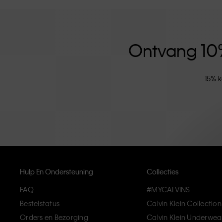
versterkt door de uniseks kledinglijn en inclusieve ma
hoogwaardige materialen en elimineren onnodige deta
artikelen die modern comfort belichamen.
Ontvang 10% 
15% k
Hulp En Ondersteuning
Collecties
FAQ
#MYCALVINS
Bestelstatus
Calvin Klein Collection
Orders en Bezorging
Calvin Klein Underwea