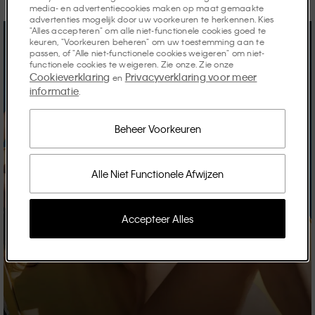
media- en advertentiecookies maken op maat gemaakte
advertenties mogelijk door uw voorkeuren te herkennen. Kies
"Alles accepteren" om alle niet-functionele cookies goed te
keuren, "Voorkeuren beheren" om uw toestemming aan te
passen, of "Alle niet-functionele cookies weigeren" om niet-
functionele cookies te weigeren. Zie onze. Zie onze
Cookieverklaring
Privacyverklaring voor meer
en
informatie
.
Beheer Voorkeuren
Alle Niet Functionele Afwijzen
Accepteer Alles