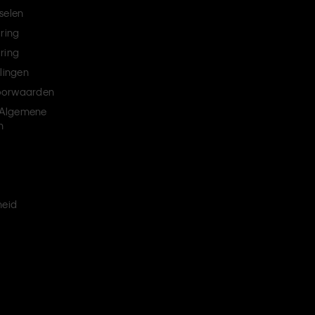
selen
aring
ring
llingen
oorwaarden
Algemene
n
heid