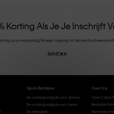
ten. CK-producten zijn gemaakt van
ils. Het resultaat? Unieke en duurzame mode-
Korting Als Je Je Inschrijft
orting op je verjaardag
Vroege toegang tot de sale
Exclusieve kor
Schrijf je in
Tips En Richtlijnen
Over Ons
De ondergoedgids voor dames
Over Calvin K
De ondergoedgids voor heren
Bedrijfsinfor
r
De behagids
Namaakartik