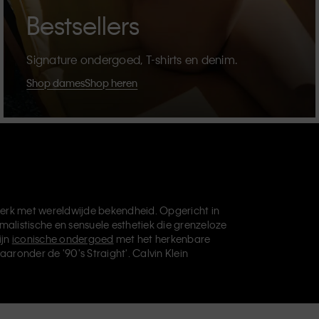
Bestsellers
Signature ondergoed, T-shirts en denim.
Shop dames
Shop heren
erk met wereldwijde bekendheid. Opgericht in
malistische en sensuele esthetiek die grenzeloze
ijn
iconische ondergoed
met het herkenbare
aaronder de '90's Straight'. Calvin Klein
die je basisgarderobe helemaal afmaken. Elk
vin Klein Underwear,
Calvin Klein Kids
en
Calvin
, en levert universeel aantrekkelijke producten
ve filosofie van Calvin Klein wordt verder