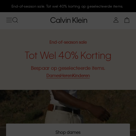
Meld je aan bij Calvin Klein en krijg 10% korting
End-of-season sale
Tot Wel 40% Korting
Bespaar op geselecteerde items.
Dames
Heren
Kinderen
Shop dames