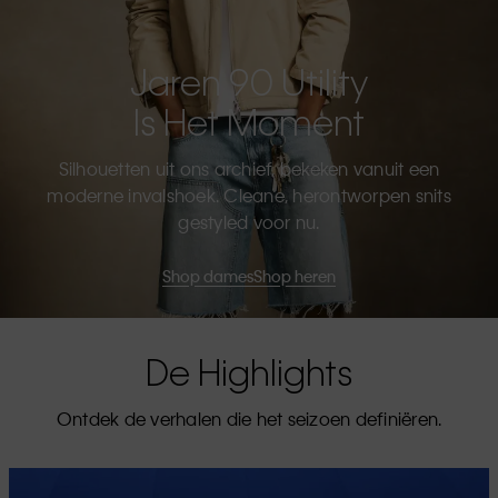
Jaren 90 Utility
Is Het Moment
Silhouetten uit ons archief, bekeken vanuit een
moderne invalshoek. Cleane, herontworpen snits
gestyled voor nu.
Shop dames
Shop heren
De Highlights
Ontdek de verhalen die het seizoen definiëren.