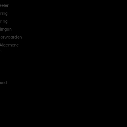
selen
aring
ring
llingen
oorwaarden
Algemene
n
heid