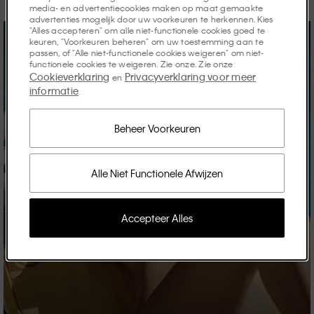
media- en advertentiecookies maken op maat gemaakte
advertenties mogelijk door uw voorkeuren te herkennen. Kies
"Alles accepteren" om alle niet-functionele cookies goed te
keuren, "Voorkeuren beheren" om uw toestemming aan te
passen, of "Alle niet-functionele cookies weigeren" om niet-
functionele cookies te weigeren. Zie onze. Zie onze
Cookieverklaring
Privacyverklaring voor meer
en
informatie
.
Beheer Voorkeuren
Alle Niet Functionele Afwijzen
Accepteer Alles