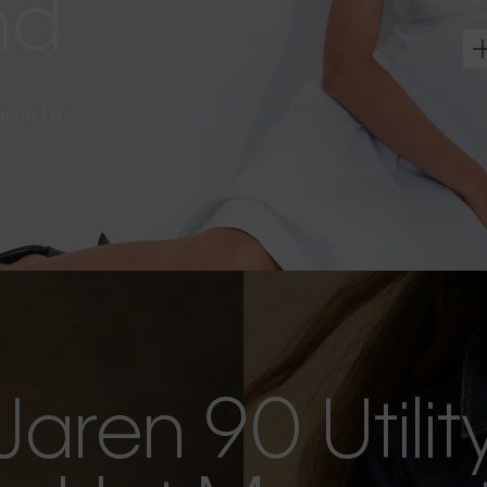
nd
 avond met je
Jaren 90 Utilit