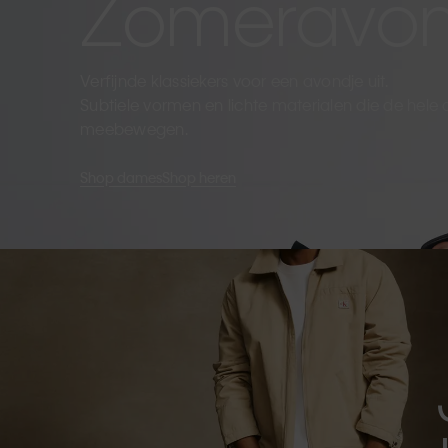
Zomeravo
Verfijnde klassiekers voor een avondje uit.
Subtiele vormen en lichte materialen die de hele
meebewegen.
Shop dames
Shop heren