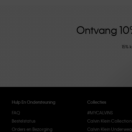
versterkt door de uniseks kledinglijn en inclusieve ma
hoogwaardige materialen en elimineren onnodige deta
artikelen die modern comfort belichamen.
Ontvang 10% 
15% k
Hulp En Ondersteuning
Collecties
FAQ
#MYCALVINS
Bestelstatus
Calvin Klein Collection
Orders en Bezorging
Calvin Klein Underwea