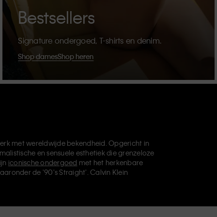
Bestsellers
Signature ondergoed, T-shirts en denim.
Shop dames
Shop heren
erk met wereldwijde bekendheid. Opgericht in
malistische en sensuele esthetiek die grenzeloze
ijn
iconische ondergoed
met het herkenbare
aaronder de '90's Straight'. Calvin Klein
die je basisgarderobe helemaal afmaken. Elk
vin Klein Underwear,
Calvin Klein Kids
en
Calvin
, en levert universeel aantrekkelijke producten
ve filosofie van Calvin Klein wordt verder