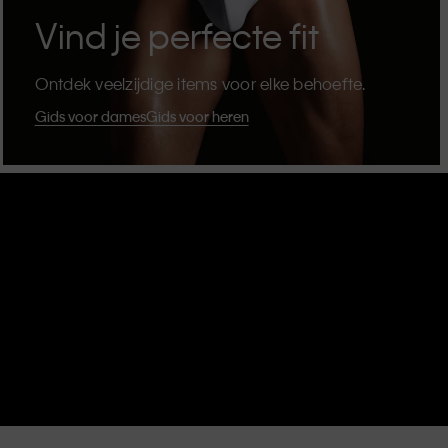
Vind je perfecte fit
Ontdek veelzijdige items voor elke behoefte.
Gids voor dames
Gids voor heren