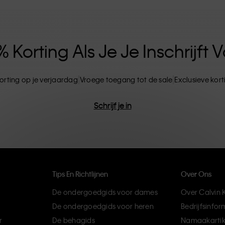
ten. CK-producten zijn gemaakt van
ils. Het resultaat? Unieke en duurzame mode-
Korting Als Je Je Inschrijft
orting op je verjaardag
Vroege toegang tot de sale
Exclusieve kor
Schrijf je in
Tips En Richtlijnen
Over Ons
De ondergoedgids voor dames
Over Calvin K
De ondergoedgids voor heren
Bedrijfsinfor
r
De behagids
Namaakartik