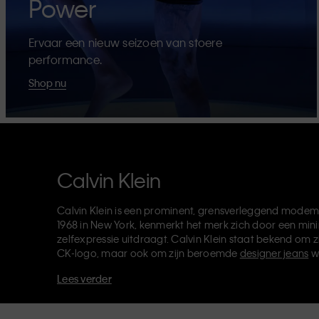
Power
Ervaar een nieuw seizoen van stoere
performance.
Shop nu
Calvin Klein
Calvin Klein is een prominent, grensverleggend modem
1968 in New York, kenmerkt het merk zich door een mini
zelfexpressie uitdraagt. Calvin Klein staat bekend om z
CK-logo, maar ook om zijn beroemde
designer jeans
w
verkoopt verder
merkkleding
,
schoenen
en
accessoires
Lees verder
van de CK-labels - Calvin Klein, Calvin Klein Jeans, Cal
Klein Sport
- heeft een unieke identiteit en retailpositie
voor zowel lokale als internationale klanten. De inclusie