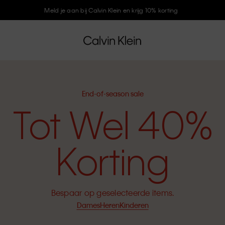
Meld je aan bij Calvin Klein en krijg 10% korting
End-of-season sale
Tot Wel 40%
Korting
Bespaar op geselecteerde items.
Dames
Heren
Kinderen