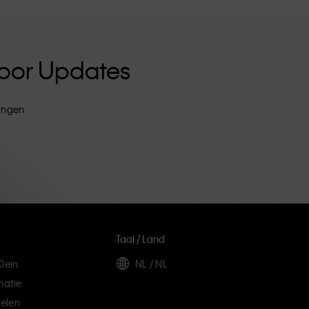
 Voor Updates
tingen
Taal / Land
lein
NL / NL
matie
elen