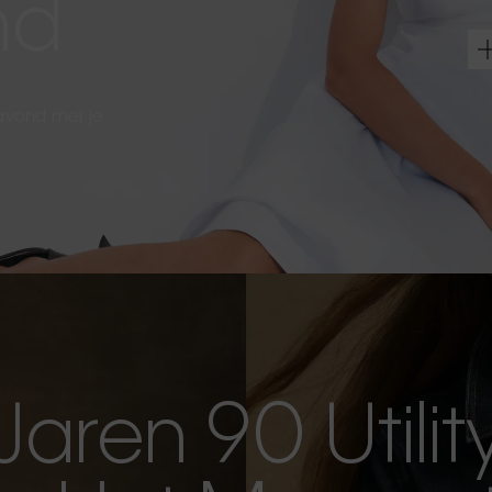
nd
 avond met je
Jaren 90 Utilit