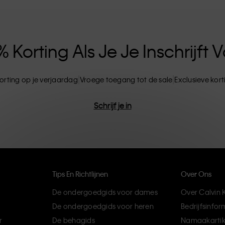
ten. CK-producten zijn gemaakt van
ils. Het resultaat? Unieke en duurzame mode-
Korting Als Je Je Inschrijft
orting op je verjaardag
Vroege toegang tot de sale
Exclusieve kor
Schrijf je in
Tips En Richtlijnen
Over Ons
De ondergoedgids voor dames
Over Calvin K
De ondergoedgids voor heren
Bedrijfsinfor
r
De behagids
Namaakartik