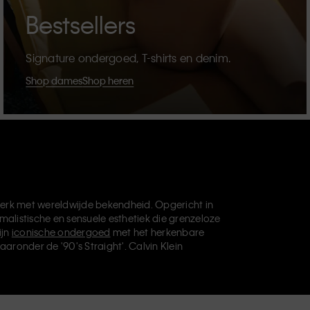
Bestsellers
Signature ondergoed, T-shirts en denim.
Shop dames
Shop heren
erk met wereldwijde bekendheid. Opgericht in
malistische en sensuele esthetiek die grenzeloze
ijn
iconische ondergoed
met het herkenbare
aaronder de '90's Straight'. Calvin Klein
die je basisgarderobe helemaal afmaken. Elk
vin Klein Underwear,
Calvin Klein Kids
en
Calvin
, en levert universeel aantrekkelijke producten
ve filosofie van Calvin Klein wordt verder