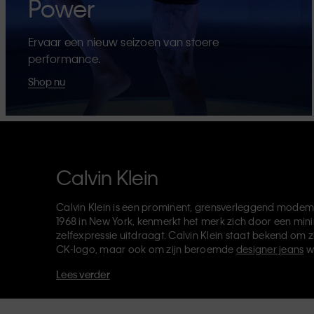
Power
Ervaar een nieuw seizoen van stoere
performance.
Shop nu
Calvin Klein
Calvin Klein is een prominent, grensverleggend modem
1968 in New York, kenmerkt het merk zich door een mini
zelfexpressie uitdraagt. Calvin Klein staat bekend om z
CK-logo, maar ook om zijn beroemde
designer jeans
w
verkoopt verder
merkkleding
,
schoenen
en
accessoires
Lees verder
van de CK-labels - Calvin Klein, Calvin Klein Jeans, Cal
Klein Sport
- heeft een unieke identiteit en retailpositie
voor zowel lokale als internationale klanten. De inclusie