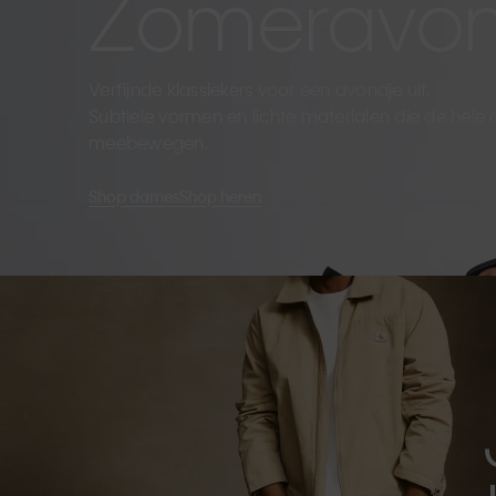
Zomeravo
Verfijnde klassiekers voor een avondje uit.
Subtiele vormen en lichte materialen die de hele
meebewegen.
Shop dames
Shop heren