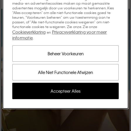
media- en advertentiecookies maken op maat gemaakte
advertenties mogelijk door uw voorkeuren te herkennen. Kies
"Alles accepteren" om alle niet-functionele cookies goed te
keuren, "Voorkeuren beheren" om uw toestemming aan te
passen, of "Alle niet-functionele cookies weigeren" om niet-
functionele cookies te weigeren. Zie onze. Zie onze
Cookieverklaring
Privacyverklaring voor meer
en
informatie
.
Beheer Voorkeuren
Alle Niet Functionele Afwijzen
Accepteer Alles