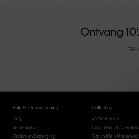
versterkt door de uniseks kledinglijn en inclusieve ma
hoogwaardige materialen en elimineren onnodige deta
artikelen die modern comfort belichamen.
Ontvang 10% 
15% k
Hulp En Ondersteuning
Collecties
FAQ
#MYCALVINS
Bestelstatus
Calvin Klein Collection
Orders en Bezorging
Calvin Klein Underwea