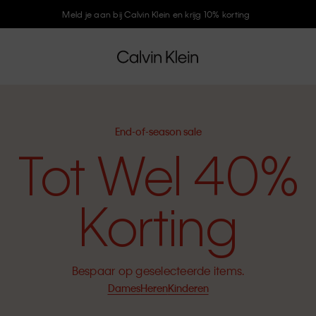
Meld je aan bij Calvin Klein en krijg 10% korting
End-of-season sale
Tot Wel 40%
Korting
Bespaar op geselecteerde items.
Dames
Heren
Kinderen