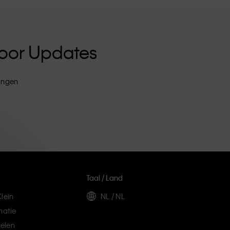
 Voor Updates
tingen
Taal / Land
lein
NL / NL
matie
elen