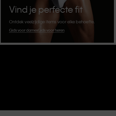
Vind je perfecte fit
Ontdek veelzijdige items voor elke behoefte.
Gids voor dames
Gids voor heren