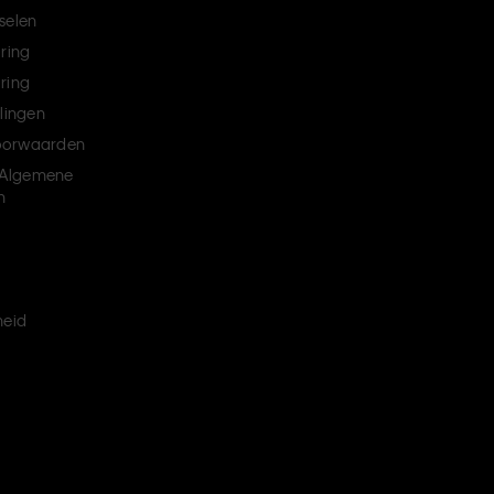
selen
aring
ring
llingen
oorwaarden
Algemene
n
heid