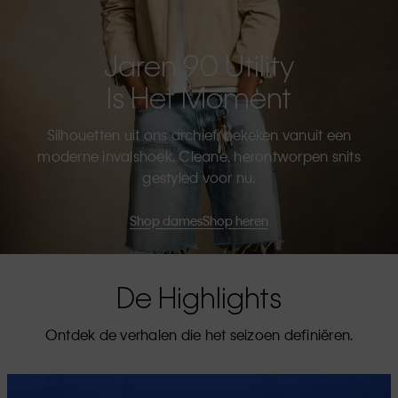
Jaren 90 Utility
Is Het Moment
Silhouetten uit ons archief, bekeken vanuit een
moderne invalshoek. Cleane, herontworpen snits
gestyled voor nu.
Shop dames
Shop heren
De Highlights
Ontdek de verhalen die het seizoen definiëren.