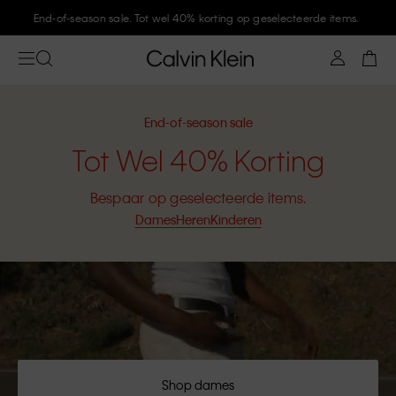
Meld je aan bij Calvin Klein en krijg 10% korting
End-of-season sale
Tot Wel 40% Korting
Bespaar op geselecteerde items.
Dames
Heren
Kinderen
Shop dames