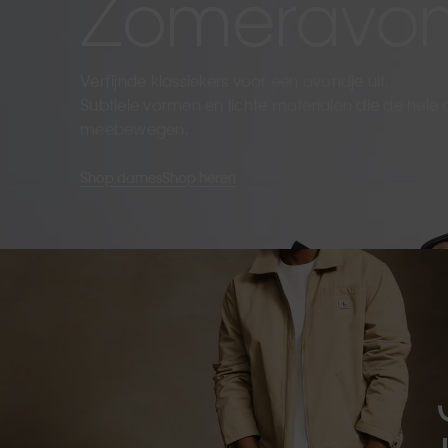
Zomeravo
Verfijnde klassiekers voor een avondje uit.
Subtiele vormen en lichte materialen die de hele
meebewegen.
Shop dames
Shop heren