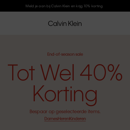
Meld je aan bij Calvin Klein en krijg 10% korting
End-of-season sale
Tot Wel 40%
Korting
Bespaar op geselecteerde items.
Dames
Heren
Kinderen