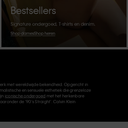
Bestsellers
Signature ondergoed, T-shirts en denim.
Shop dames
Shop heren
erk met wereldwijde bekendheid. Opgericht in
malistische en sensuele esthetiek die grenzeloze
ijn
iconische ondergoed
met het herkenbare
aaronder de '90's Straight'. Calvin Klein
die je basisgarderobe helemaal afmaken. Elk
vin Klein Underwear,
Calvin Klein Kids
en
Calvin
, en levert universeel aantrekkelijke producten
ve filosofie van Calvin Klein wordt verder