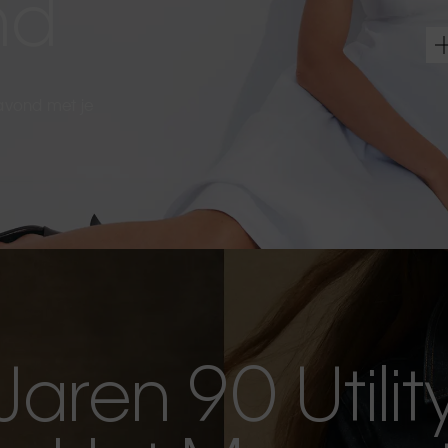
nd
 avond met je
Jaren 90 Utilit