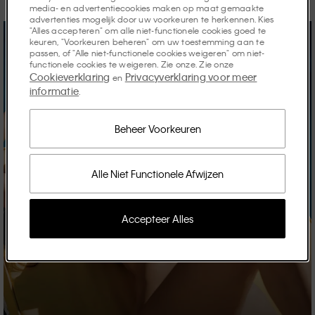
media- en advertentiecookies maken op maat gemaakte
advertenties mogelijk door uw voorkeuren te herkennen. Kies
"Alles accepteren" om alle niet-functionele cookies goed te
keuren, "Voorkeuren beheren" om uw toestemming aan te
passen, of "Alle niet-functionele cookies weigeren" om niet-
functionele cookies te weigeren. Zie onze. Zie onze
Cookieverklaring
Privacyverklaring voor meer
en
informatie
.
Beheer Voorkeuren
Alle Niet Functionele Afwijzen
Accepteer Alles