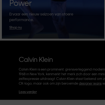
Power
Ervaar een nieuw seizoen van stoere
performance.
Shop nu
Calvin Klein
Calvin Klein is een prominent, grensverleggend modem
1968 in New York, kenmerkt het merk zich door een mini
zelfexpressie uitdraagt. Calvin Klein staat bekend om z
CK-logo, maar ook om zijn beroemde
designer jeans
w
verkoopt verder
merkkleding
,
schoenen
en
accessoires
Lees verder
van de CK-labels - Calvin Klein, Calvin Klein Jeans, Cal
Klein Sport
- heeft een unieke identiteit en retailpositie
voor zowel lokale als internationale klanten. De inclusie