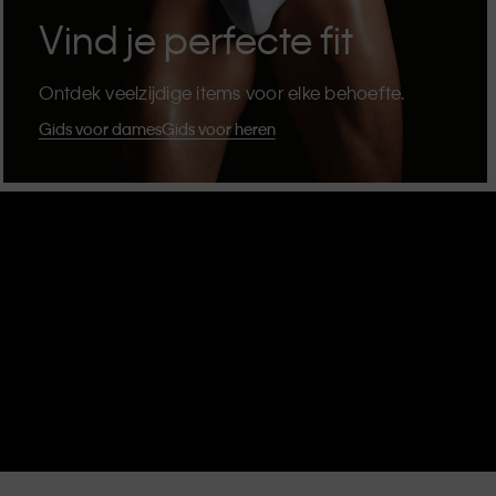
Vind je perfecte fit
Ontdek veelzijdige items voor elke behoefte.
Gids voor dames
Gids voor heren