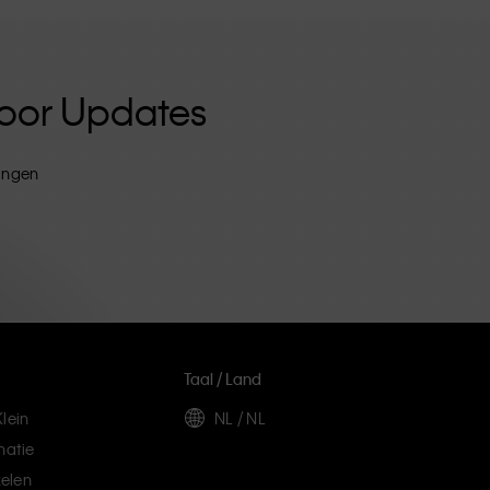
 Voor Updates
tingen
Taal / Land
lein
NL / NL
matie
elen