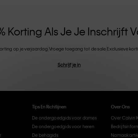
ten. CK-producten zijn gemaakt van
ils. Het resultaat? Unieke en duurzame mode-
Korting Als Je Je Inschrijft
orting op je verjaardag
Vroege toegang tot de sale
Exclusieve kor
Schrijf je in
Tips En Richtlijnen
Over Ons
De ondergoedgids voor dames
Over Calvin K
De ondergoedgids voor heren
Bedrijfsinfor
r
De behagids
Namaakartik