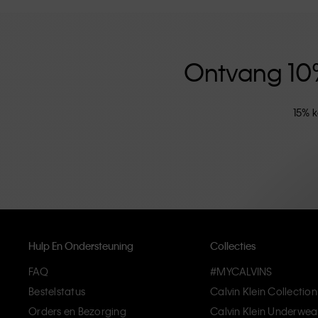
versterkt door de uniseks kledinglijn en inclusieve ma
hoogwaardige materialen en elimineren onnodige deta
artikelen die modern comfort belichamen.
Ontvang 10% 
15% k
Hulp En Ondersteuning
Collecties
FAQ
#MYCALVINS
Bestelstatus
Calvin Klein Collection
Orders en Bezorging
Calvin Klein Underwea