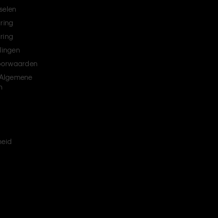
selen
aring
ring
llingen
oorwaarden
Algemene
n
heid