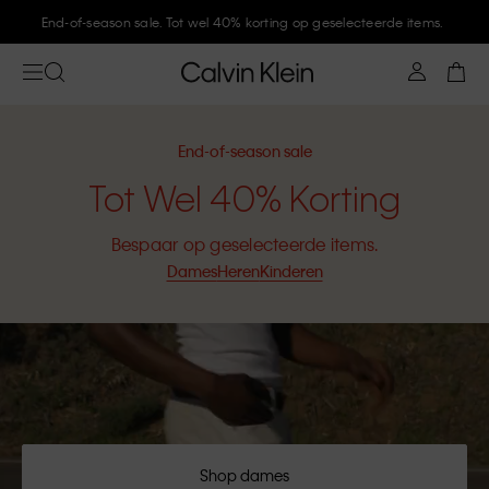
Meld je aan bij Calvin Klein en krijg 10% korting
End-of-season sale
Tot Wel 40% Korting
Bespaar op geselecteerde items.
Dames
Heren
Kinderen
Shop dames