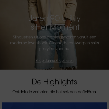
Jaren 90 Utility
Is Het Moment
Silhouetten uit ons archief, bekeken vanuit een
moderne invalshoek. Cleane, herontworpen snits
gestyled voor nu.
Shop dames
Shop heren
De Highlights
Ontdek de verhalen die het seizoen definiëren.