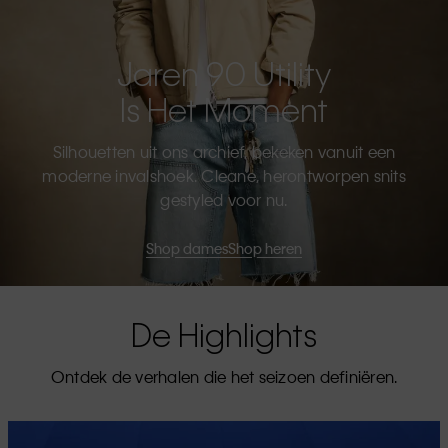
Jaren 90 Utility
Is Het Moment
Silhouetten uit ons archief, bekeken vanuit een
moderne invalshoek. Cleane, herontworpen snits
gestyled voor nu.
Shop dames
Shop heren
De Highlights
Ontdek de verhalen die het seizoen definiëren.