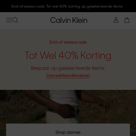
Meld je aan bij Calvin Klein en krijg 10% korting
End-of-season sale
Tot Wel 40% Korting
Bespaar op geselecteerde items.
Dames
Heren
Kinderen
Shop dames