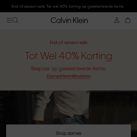
End-of-season sale. Tot wel 40% korting op geselecteerde items.
End-of-season sale
Tot Wel 40% Korting
Bespaar op geselecteerde items.
Dames
Heren
Kinderen
Shop dames