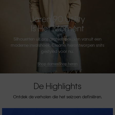
Jaren 90 Utility
Is Het Moment
Silhouetten uit ons archief, bekeken vanuit een
moderne invalshoek. Cleane, herontworpen snits
gestyled voor nu.
Shop dames
Shop heren
De Highlights
Ontdek de verhalen die het seizoen definiëren.