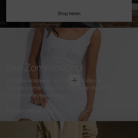
Shop heren
Een Zomeravond
Verfijnde klassiekers voor een avondje uit.
Subtiele vormen en lichte materialen die de hele
avond met je meebewegen.
Shop dames
Shop heren