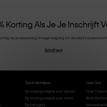
ten. CK-producten zijn gemaakt van
ils. Het resultaat? Unieke en duurzame mode-
Korting Als Je Je Inschrijft
orting op je verjaardag
Vroege toegang tot de sale
Exclusieve kor
Schrijf je in
Tips En Richtlijnen
Over Ons
De ondergoedgids voor dames
Over Calvin K
De ondergoedgids voor heren
Bedrijfsinfor
r
De behagids
Namaakartik