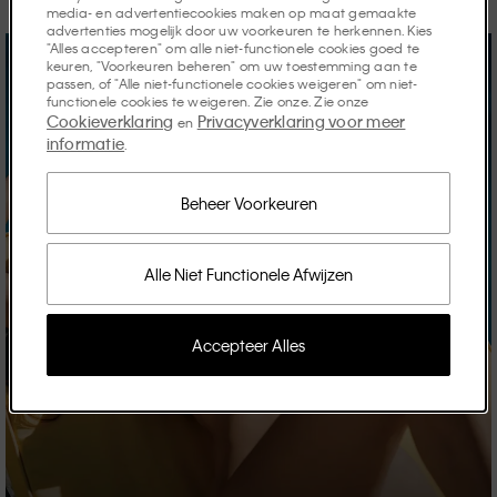
media- en advertentiecookies maken op maat gemaakte
advertenties mogelijk door uw voorkeuren te herkennen. Kies
"Alles accepteren" om alle niet-functionele cookies goed te
keuren, "Voorkeuren beheren" om uw toestemming aan te
passen, of "Alle niet-functionele cookies weigeren" om niet-
functionele cookies te weigeren. Zie onze. Zie onze
Cookieverklaring
Privacyverklaring voor meer
en
informatie
.
Beheer Voorkeuren
Alle Niet Functionele Afwijzen
Accepteer Alles