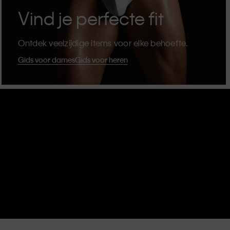
Vind je perfecte fit
Ontdek veelzijdige items voor elke behoefte.
Gids voor dames
Gids voor heren