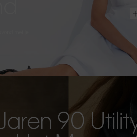
nd
 avond met je
Jaren 90 Utilit