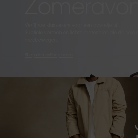
Zomeravo
Verfijnde klassiekers voor een avondje uit.
Subtiele vormen en lichte materialen die de hele
meebewegen.
Shop dames
Shop heren