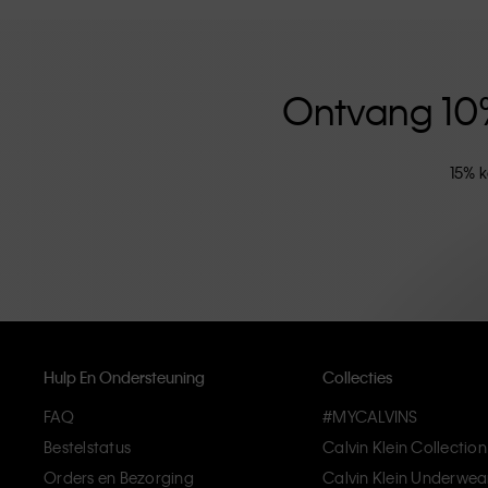
versterkt door de uniseks kledinglijn en inclusieve ma
hoogwaardige materialen en elimineren onnodige deta
artikelen die modern comfort belichamen.
Ontvang 10% 
15% k
Hulp En Ondersteuning
Collecties
FAQ
#MYCALVINS
Bestelstatus
Calvin Klein Collection
Orders en Bezorging
Calvin Klein Underwea