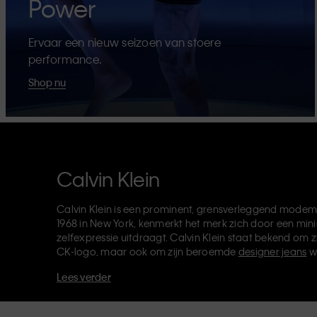
Power
Ervaar een nieuw seizoen van stoere
performance.
Shop nu
Calvin Klein
Calvin Klein is een prominent, grensverleggend modem
1968 in New York, kenmerkt het merk zich door een mini
zelfexpressie uitdraagt. Calvin Klein staat bekend om z
CK-logo, maar ook om zijn beroemde
designer jeans
w
verkoopt verder
merkkleding
,
schoenen
en
accessoires
Lees verder
van de CK-labels - Calvin Klein, Calvin Klein Jeans, Cal
Klein Sport
- heeft een unieke identiteit en retailpositie
voor zowel lokale als internationale klanten. De inclusie