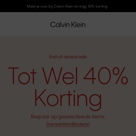
Meld je aan bij Calvin Klein en krijg 10% korting
End-of-season sale
Tot Wel 40%
Korting
Bespaar op geselecteerde items.
Dames
Heren
Kinderen