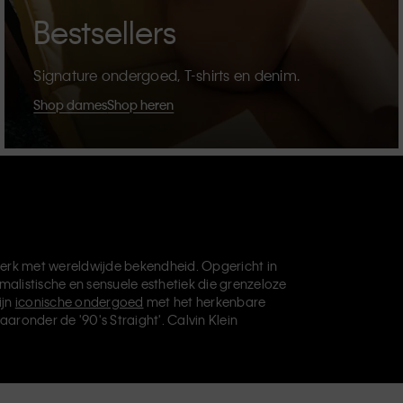
Bestsellers
Signature ondergoed, T-shirts en denim.
Shop dames
Shop heren
erk met wereldwijde bekendheid. Opgericht in
malistische en sensuele esthetiek die grenzeloze
ijn
iconische ondergoed
met het herkenbare
aaronder de '90's Straight'. Calvin Klein
die je basisgarderobe helemaal afmaken. Elk
vin Klein Underwear,
Calvin Klein Kids
en
Calvin
, en levert universeel aantrekkelijke producten
ve filosofie van Calvin Klein wordt verder