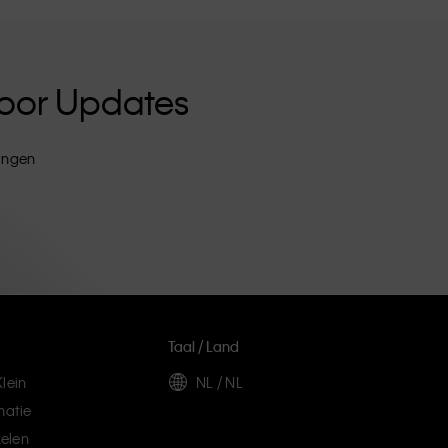
 Voor Updates
tingen
Taal / Land
lein
NL / NL
matie
elen