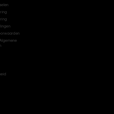
selen
aring
ring
llingen
oorwaarden
Algemene
n
heid