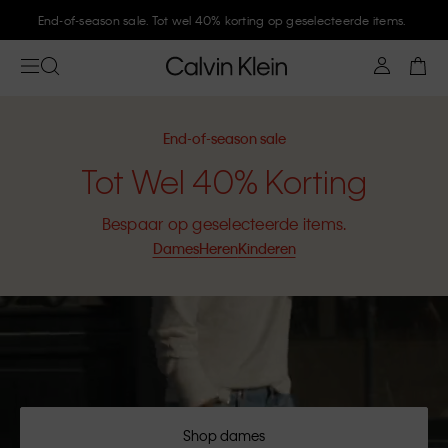
End-of-season sale. Tot wel 40% korting op geselecteerde items.
End-of-season sale
Tot Wel 40% Korting
Bespaar op geselecteerde items.
Dames
Heren
Kinderen
Shop dames