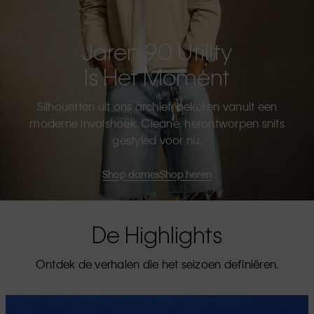
Jaren 90 Utility
Is Het Moment
Silhouetten uit ons archief, bekeken vanuit een
moderne invalshoek. Cleane, herontworpen snits
gestyled voor nu.
Shop dames
Shop heren
De Highlights
Ontdek de verhalen die het seizoen definiëren.