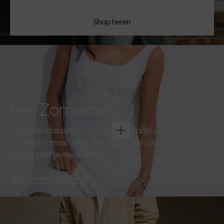
Shop heren
Een Zomeravond
Verfijnde klassiekers voor een avondje uit.
Subtiele vormen en lichte materialen die de hele
avond met je meebewegen.
Shop dames
Shop heren