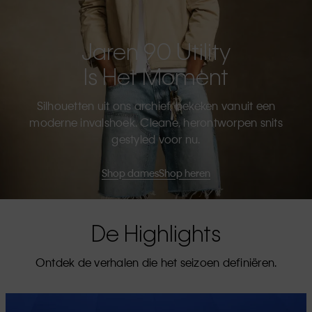
Jaren 90 Utility
Is Het Moment
Silhouetten uit ons archief, bekeken vanuit een
moderne invalshoek. Cleane, herontworpen snits
gestyled voor nu.
Shop dames
Shop heren
De Highlights
Ontdek de verhalen die het seizoen definiëren.