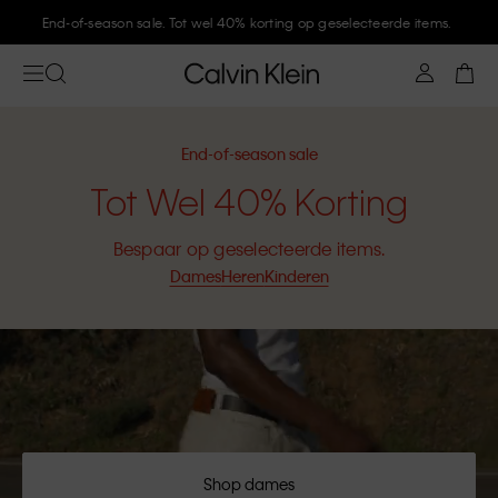
Meld je aan bij Calvin Klein en krijg 10% korting
End-of-season sale
Tot Wel 40% Korting
Bespaar op geselecteerde items.
Dames
Heren
Kinderen
Shop dames