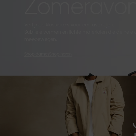
Zomeravo
Verfijnde klassiekers voor een avondje uit.
Subtiele vormen en lichte materialen die de hele
meebewegen.
Shop dames
Shop heren