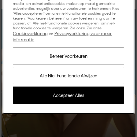
media- en advertentiecookies maken op maat gemaakte
advertenties mogelijk door uw voorkeuren te herkennen. Kies
"Alles accepteren" om alle niet-functionele cookies goed te
keuren, "Voorkeuren beheren" om uw toestemming aan te
passen, of "Alle niet-functionele cookies weigeren" om niet-
functionele cookies te weigeren. Zie onze. Zie onze
Cookieverklaring
Privacyverklaring voor meer
en
informatie
.
Beheer Voorkeuren
Alle Niet Functionele Afwijzen
Accepteer Alles