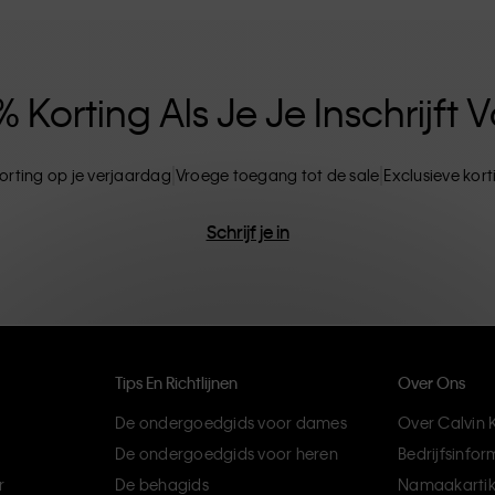
ten. CK-producten zijn gemaakt van
ils. Het resultaat? Unieke en duurzame mode-
Korting Als Je Je Inschrijft
orting op je verjaardag
Vroege toegang tot de sale
Exclusieve kor
Schrijf je in
Tips En Richtlijnen
Over Ons
De ondergoedgids voor dames
Over Calvin K
De ondergoedgids voor heren
Bedrijfsinfor
r
De behagids
Namaakartik