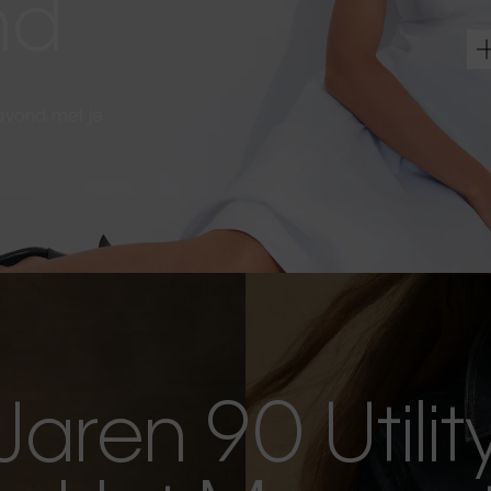
nd
 avond met je
Jaren 90 Utilit