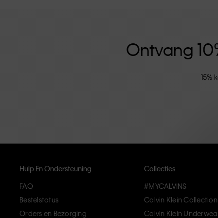
versterkt door de uniseks kledinglijn en inclusieve ma
hoogwaardige materialen en elimineren onnodige deta
artikelen die modern comfort belichamen.
Ontvang 10% 
15% k
Hulp En Ondersteuning
Collecties
FAQ
#MYCALVINS
Bestelstatus
Calvin Klein Collection
Orders en Bezorging
Calvin Klein Underwea