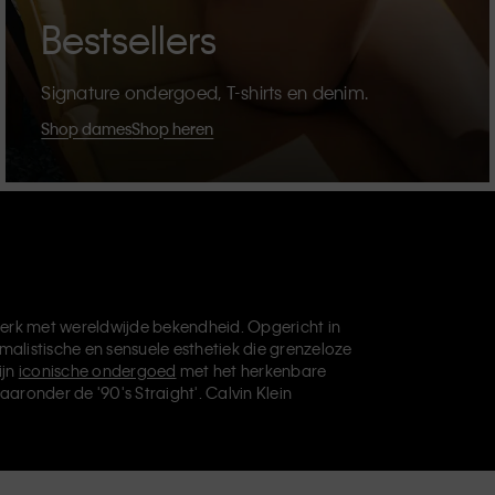
Bestsellers
Signature ondergoed, T-shirts en denim.
Shop dames
Shop heren
erk met wereldwijde bekendheid. Opgericht in
malistische en sensuele esthetiek die grenzeloze
ijn
iconische ondergoed
met het herkenbare
aaronder de '90's Straight'. Calvin Klein
die je basisgarderobe helemaal afmaken. Elk
vin Klein Underwear,
Calvin Klein Kids
en
Calvin
, en levert universeel aantrekkelijke producten
ve filosofie van Calvin Klein wordt verder