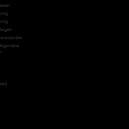
selen
aring
ring
llingen
oorwaarden
Algemene
n
heid