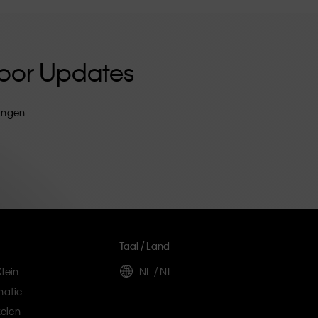
 Voor Updates
tingen
Taal / Land
lein
NL / NL
matie
elen