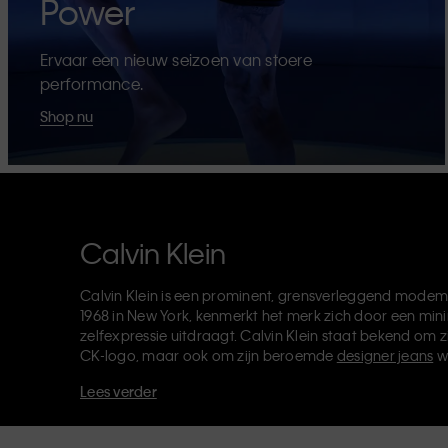
Power
Ervaar een nieuw seizoen van stoere
performance.
Shop nu
Calvin Klein
Calvin Klein is een prominent, grensverleggend modem
1968 in New York, kenmerkt het merk zich door een mini
zelfexpressie uitdraagt. Calvin Klein staat bekend om z
CK-logo, maar ook om zijn beroemde
designer jeans
w
verkoopt verder
merkkleding
,
schoenen
en
accessoires
Lees verder
van de CK-labels - Calvin Klein, Calvin Klein Jeans, Cal
Klein Sport
- heeft een unieke identiteit en retailpositie
voor zowel lokale als internationale klanten. De inclusie