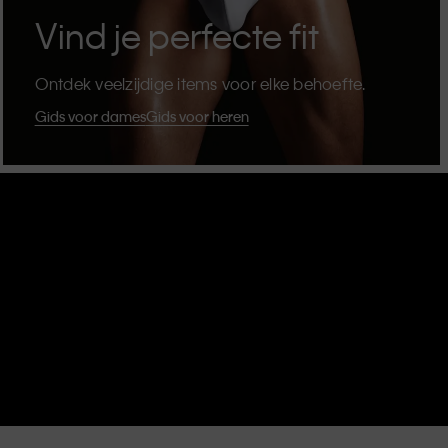
Vind je perfecte fit
Ontdek veelzijdige items voor elke behoefte.
Gids voor dames
Gids voor heren