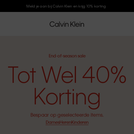
Meld je aan bij Calvin Klein en krijg 10% korting
End-of-season sale
Tot Wel 40%
Korting
Bespaar op geselecteerde items.
Dames
Heren
Kinderen