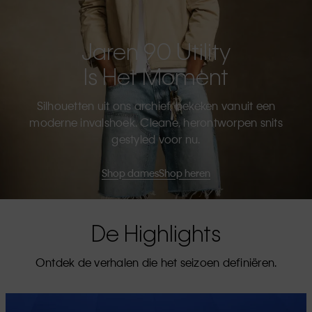
Jaren 90 Utility
Is Het Moment
Silhouetten uit ons archief, bekeken vanuit een
moderne invalshoek. Cleane, herontworpen snits
gestyled voor nu.
Shop dames
Shop heren
De Highlights
Ontdek de verhalen die het seizoen definiëren.