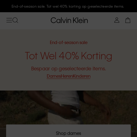
Meld je aan bij Calvin Klein en krijg 10% korting
End-of-season sale
Tot Wel 40% Korting
Bespaar op geselecteerde items.
Dames
Heren
Kinderen
Shop dames