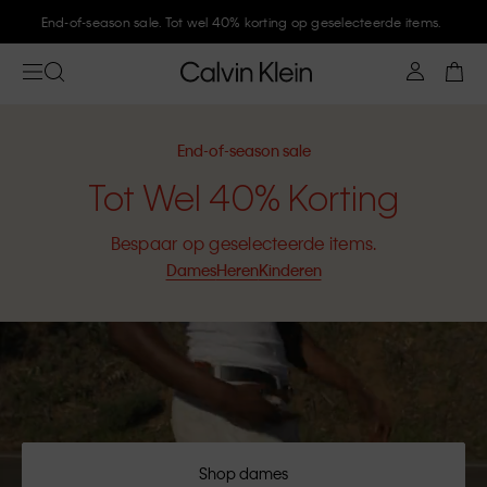
End-of-season sale. Tot wel 40% korting op geselecteerde items.
End-of-season sale
Tot Wel 40% Korting
Bespaar op geselecteerde items.
Dames
Heren
Kinderen
Shop dames