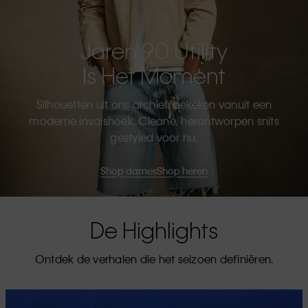
Jaren 90 Utility
Is Het Moment
Silhouetten uit ons archief, bekeken vanuit een
moderne invalshoek. Cleane, herontworpen snits
gestyled voor nu.
Shop dames
Shop heren
De Highlights
Ontdek de verhalen die het seizoen definiëren.