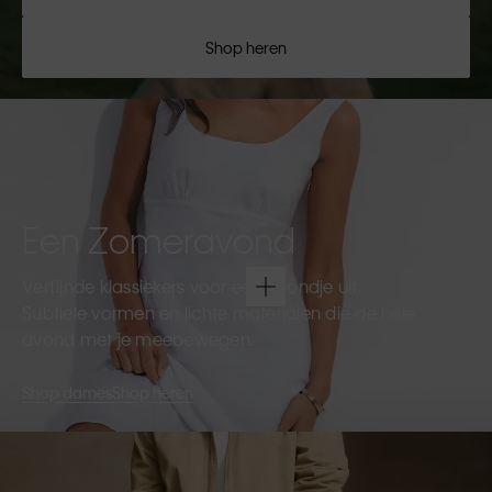
Shop heren
Een Zomeravond
Verfijnde klassiekers voor een avondje uit.
Subtiele vormen en lichte materialen die de hele
avond met je meebewegen.
Shop dames
Shop heren