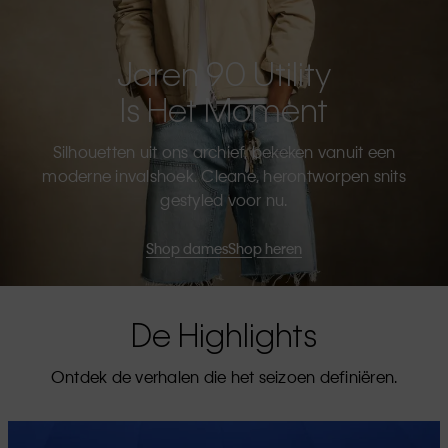
Jaren 90 Utility
Is Het Moment
Silhouetten uit ons archief, bekeken vanuit een
moderne invalshoek. Cleane, herontworpen snits
gestyled voor nu.
Shop dames
Shop heren
De Highlights
Ontdek de verhalen die het seizoen definiëren.