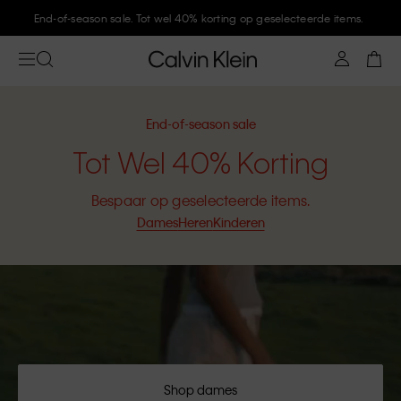
Meld je aan bij Calvin Klein en krijg 10% korting
End-of-season sale
Tot Wel 40% Korting
Bespaar op geselecteerde items.
Dames
Heren
Kinderen
Shop dames