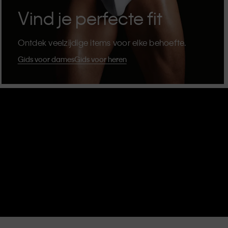
Vind je perfecte fit
Ontdek veelzijdige items voor elke behoefte.
Gids voor dames
Gids voor heren