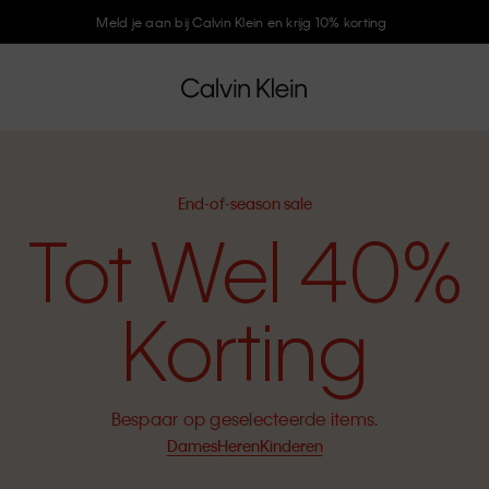
Meld je aan bij Calvin Klein en krijg 10% korting
End-of-season sale
Tot Wel 40%
Korting
Bespaar op geselecteerde items.
Dames
Heren
Kinderen