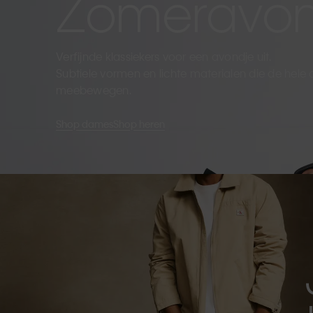
Zomeravo
Verfijnde klassiekers voor een avondje uit.
Subtiele vormen en lichte materialen die de hele
meebewegen.
Shop dames
Shop heren