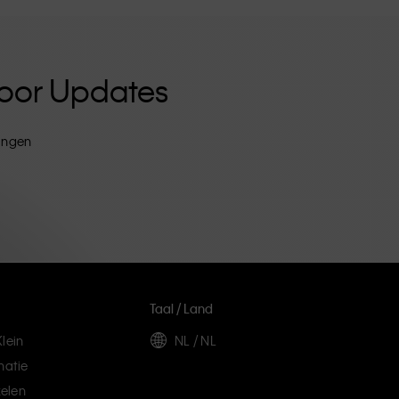
 Voor Updates
tingen
Taal / Land
lein
NL / NL
matie
elen