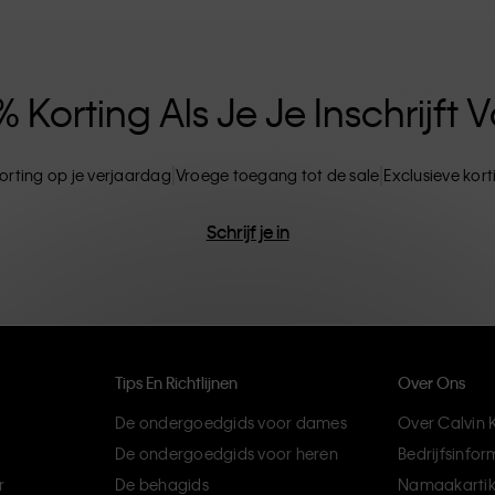
ten. CK-producten zijn gemaakt van
ils. Het resultaat? Unieke en duurzame mode-
Korting Als Je Je Inschrijft
orting op je verjaardag
Vroege toegang tot de sale
Exclusieve kor
Schrijf je in
Tips En Richtlijnen
Over Ons
De ondergoedgids voor dames
Over Calvin K
De ondergoedgids voor heren
Bedrijfsinfor
r
De behagids
Namaakartik