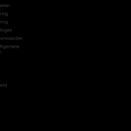
selen
aring
ring
llingen
oorwaarden
Algemene
n
heid