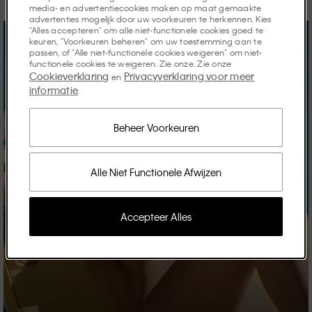
media- en advertentiecookies maken op maat gemaakte
advertenties mogelijk door uw voorkeuren te herkennen. Kies
"Alles accepteren" om alle niet-functionele cookies goed te
keuren, "Voorkeuren beheren" om uw toestemming aan te
passen, of "Alle niet-functionele cookies weigeren" om niet-
functionele cookies te weigeren. Zie onze. Zie onze
Cookieverklaring
Privacyverklaring voor meer
en
informatie
.
Beheer Voorkeuren
Alle Niet Functionele Afwijzen
Accepteer Alles