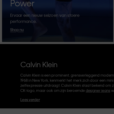
Power
Ervaar een nieuw seizoen van stoere
performance.
Shop nu
Calvin Klein
Calvin Klein is een prominent, grensverleggend modem
1968 in New York, kenmerkt het merk zich door een mini
zelfexpressie uitdraagt. Calvin Klein staat bekend om z
CK-logo, maar ook om zijn beroemde
designer jeans
w
verkoopt verder
merkkleding
,
schoenen
en
accessoires
Lees verder
van de CK-labels - Calvin Klein, Calvin Klein Jeans, Cal
Klein Sport
- heeft een unieke identiteit en retailpositie
voor zowel lokale als internationale klanten. De inclusie