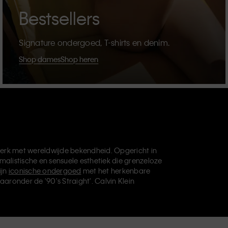
Bestsellers
Signature ondergoed, T-shirts en denim.
Shop dames
Shop heren
erk met wereldwijde bekendheid. Opgericht in
malistische en sensuele esthetiek die grenzeloze
ijn
iconische ondergoed
met het herkenbare
aaronder de '90's Straight'. Calvin Klein
die je basisgarderobe helemaal afmaken. Elk
vin Klein Underwear,
Calvin Klein Kids
en
Calvin
, en levert universeel aantrekkelijke producten
ve filosofie van Calvin Klein wordt verder