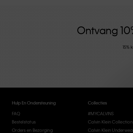
versterkt door de uniseks kledinglijn en inclusieve ma
hoogwaardige materialen en elimineren onnodige deta
artikelen die modern comfort belichamen.
Ontvang 10% 
15% k
Hulp En Ondersteuning
Collecties
FAQ
#MYCALVINS
Bestelstatus
Calvin Klein Collection
Orders en Bezorging
Calvin Klein Underwea