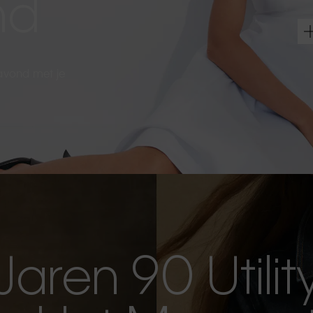
nd
 avond met je
Jaren 90 Utilit