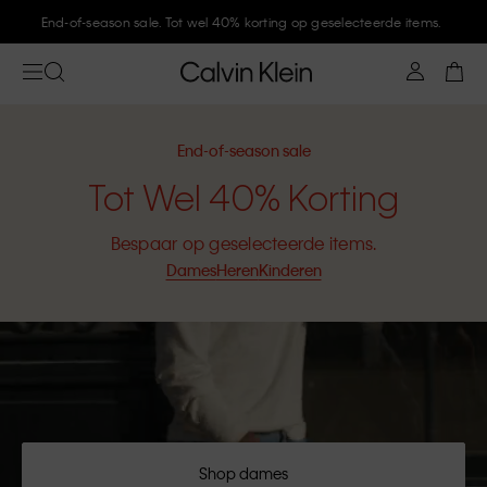
End-of-season sale. Tot wel 40% korting op geselecteerde items.
End-of-season sale
Tot Wel 40% Korting
Bespaar op geselecteerde items.
Dames
Heren
Kinderen
Shop dames