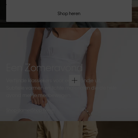
Shop heren
Een Zomeravond
Verfijnde klassiekers voor een avondje uit.
Subtiele vormen en lichte materialen die de hele
avond met je meebewegen.
Shop dames
Shop heren