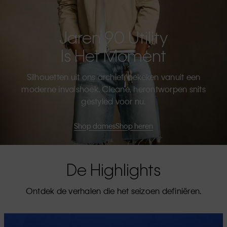
Jaren 90 Utility
Is Het Moment
Silhouetten uit ons archief, bekeken vanuit een
moderne invalshoek. Cleane, herontworpen snits
gestyled voor nu.
Shop dames
Shop heren
De Highlights
Ontdek de verhalen die het seizoen definiëren.