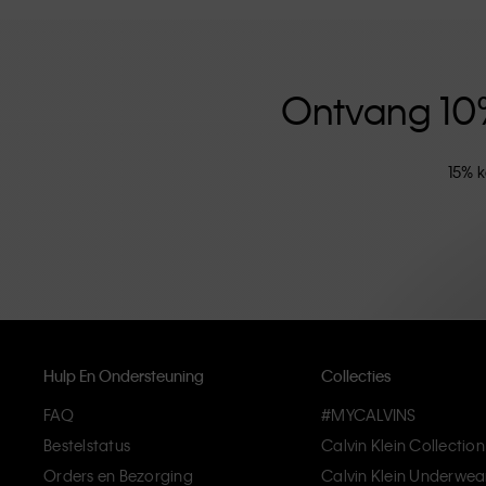
versterkt door de uniseks kledinglijn en inclusieve ma
hoogwaardige materialen en elimineren onnodige deta
artikelen die modern comfort belichamen.
Ontvang 10% 
15% k
Hulp En Ondersteuning
Collecties
FAQ
#MYCALVINS
Bestelstatus
Calvin Klein Collection
Orders en Bezorging
Calvin Klein Underwea