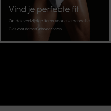
Vind je perfecte fit
Ontdek veelzijdige items voor elke behoefte.
Gids voor dames
Gids voor heren