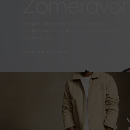
Zomeravo
Verfijnde klassiekers voor een avondje uit.
Subtiele vormen en lichte materialen die de hele
meebewegen.
Shop dames
Shop heren