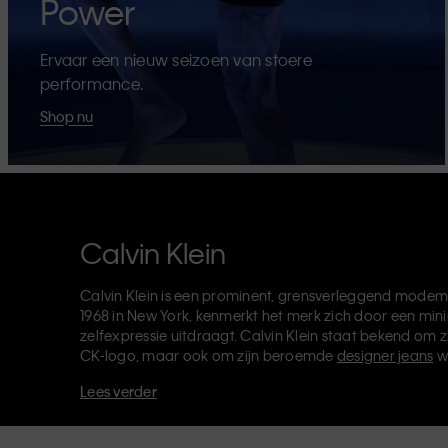
Power
Ervaar een nieuw seizoen van stoere
performance.
Shop nu
Calvin Klein
Calvin Klein is een prominent, grensverleggend modem
1968 in New York, kenmerkt het merk zich door een mini
zelfexpressie uitdraagt. Calvin Klein staat bekend om z
CK-logo, maar ook om zijn beroemde
designer jeans
w
verkoopt verder
merkkleding
,
schoenen
en
accessoires
Lees verder
van de CK-labels - Calvin Klein, Calvin Klein Jeans, Cal
Klein Sport
- heeft een unieke identiteit en retailpositie
voor zowel lokale als internationale klanten. De inclusie