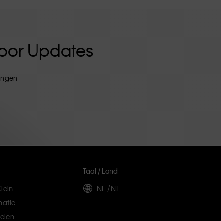
 Voor Updates
tingen
Taal / Land
lein
NL / NL
matie
elen