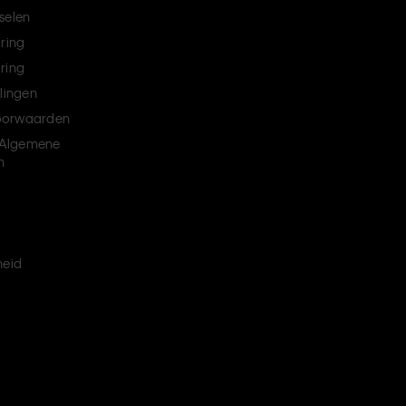
selen
aring
ring
llingen
oorwaarden
Algemene
n
heid