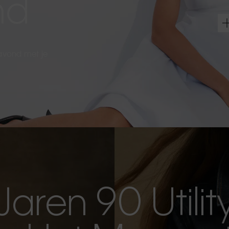
nd
 avond met je
Jaren 90 Utilit