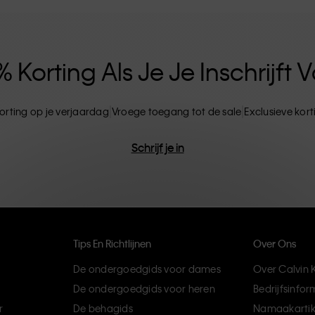
ten. CK-producten zijn gemaakt van
ils. Het resultaat? Unieke en duurzame mode-
Korting Als Je Je Inschrijft
orting op je verjaardag
Vroege toegang tot de sale
Exclusieve kor
Schrijf je in
Tips En Richtlijnen
Over Ons
De ondergoedgids voor dames
Over Calvin K
De ondergoedgids voor heren
Bedrijfsinfor
r
De behagids
Namaakartik