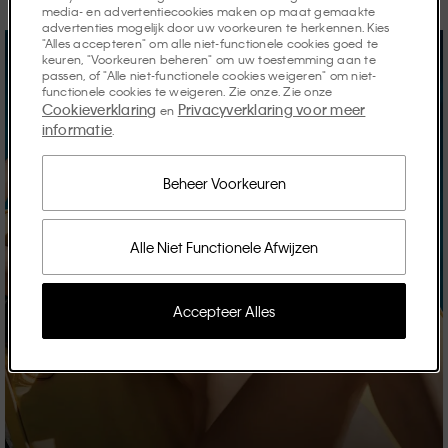
media- en advertentiecookies maken op maat gemaakte
advertenties mogelijk door uw voorkeuren te herkennen. Kies
"Alles accepteren" om alle niet-functionele cookies goed te
keuren, "Voorkeuren beheren" om uw toestemming aan te
passen, of "Alle niet-functionele cookies weigeren" om niet-
functionele cookies te weigeren. Zie onze. Zie onze
Cookieverklaring
Privacyverklaring voor meer
en
informatie
.
Beheer Voorkeuren
Alle Niet Functionele Afwijzen
Accepteer Alles