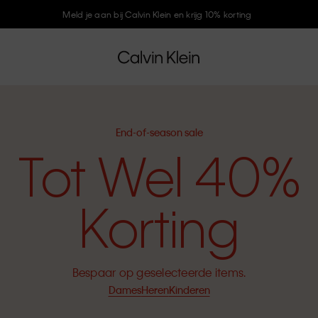
Meld je aan bij Calvin Klein en krijg 10% korting
End-of-season sale
Tot Wel 40%
Korting
Bespaar op geselecteerde items.
Dames
Heren
Kinderen