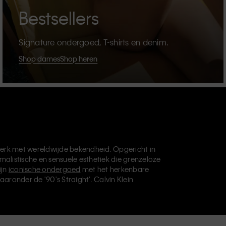
Bestsellers
Signature ondergoed, T-shirts en denim.
Shop dames
Shop heren
erk met wereldwijde bekendheid. Opgericht in
malistische en sensuele esthetiek die grenzeloze
ijn
iconische ondergoed
met het herkenbare
aaronder de '90's Straight'. Calvin Klein
die je basisgarderobe helemaal afmaken. Elk
vin Klein Underwear,
Calvin Klein Kids
en
Calvin
, en levert universeel aantrekkelijke producten
ve filosofie van Calvin Klein wordt verder