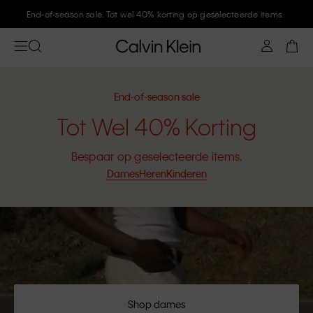
Meld je aan bij Calvin Klein en krijg 10% korting
End-of-season sale
Tot Wel 40% Korting
Bespaar op geselecteerde items.
Dames
Heren
Kinderen
Shop dames