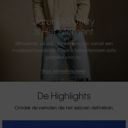
Jaren 90 Utility
Is Het Moment
Silhouetten uit ons archief, bekeken vanuit een
moderne invalshoek. Cleane, herontworpen snits
gestyled voor nu.
Shop dames
Shop heren
De Highlights
Ontdek de verhalen die het seizoen definiëren.