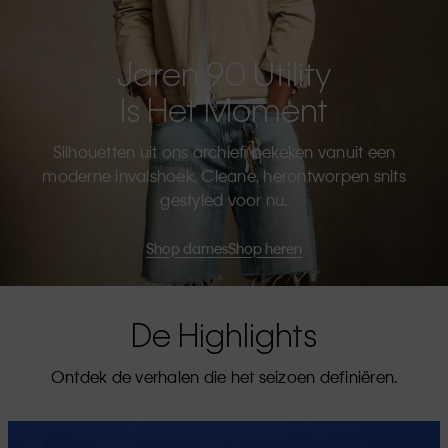
Jaren 90 Utility
Is Het Moment
Silhouetten uit ons archief, bekeken vanuit een
moderne invalshoek. Cleane, herontworpen snits
gestyled voor nu.
Shop dames
Shop heren
De Highlights
Ontdek de verhalen die het seizoen definiëren.