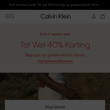
Meld je aan bij Calvin Klein en krijg 10% korting
End-of-season sale
Tot Wel 40% Korting
Bespaar op geselecteerde items.
Dames
Heren
Kinderen
Shop dames