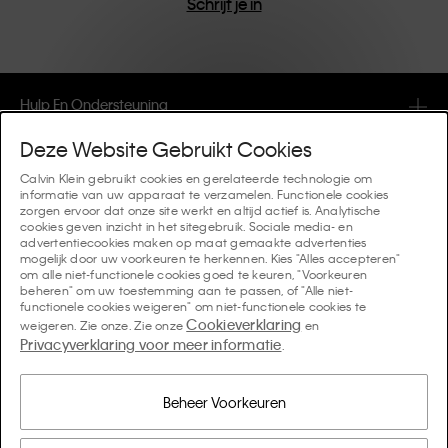
Schrijf je in
Hulp En Ondersteuning
Deze Website Gebruikt Cookies
FAQ
Collecties
Calvin Klein gebruikt cookies en gerelateerde technologie om
informatie van uw apparaat te verzamelen. Functionele cookies
Bestelstatus
zorgen ervoor dat onze site werkt en altijd actief is. Analytische
#MYCALVINS
Tips En Richtlijnen
cookies geven inzicht in het sitegebruik. Sociale media- en
Orders en Bezorging
advertentiecookies maken op maat gemaakte advertenties
Calvin Klein Collection
mogelijk door uw voorkeuren te herkennen. Kies "Alles accepteren"
De ondergoedgids voor dames
om alle niet-functionele cookies goed te keuren, "Voorkeuren
Retouren en Terugbetalingen
Over Ons
beheren" om uw toestemming aan te passen, of "Alle niet-
Calvin Klein Underwear
functionele cookies weigeren" om niet-functionele cookies te
De ondergoedgids voor heren
Cookieverklaring
weigeren. Zie onze. Zie onze
en
Betaling
Over Calvin Klein
Privacyverklaring voor meer informatie
Calvin Klein Sport
.
Taal / Land
De behagids
Maattabel
Bedrijfsinformatie
Land
Calvin Klein Kids
Land
Beheer Voorkeuren
Denim Fit Guide Dames
Vind een Winkel in de Buurt
Namaakartikelen
Calvin Klein Swimwear