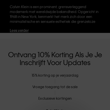
Calvin Klein is een prominent, grensverleggend
modemerk met wereldwijde bekendheid. Opgericht in
1968 in New York, kenmerkt het merk zich door een
minimalistische en sensuele esthetiek die grenzeloze
zelfexpressie uitdraagt. Calvin Klein staat bekend om
Lees verder
zijn
iconische ondergoed
met het herkenbare CK-logo,
maar ook om zijn beroemde
designer jeans
waaronder de '90's Straight'. Calvin Klein verkoopt
verder
merkkleding
,
schoenen
en
accessoires
die je
basisgarderobe helemaal afmaken. Elk van de CK-
Ontvang 10% Korting Als Je Je
labels - Calvin Klein, Calvin Klein Jeans, Calvin Klein
Inschrijft Voor Updates
Underwear,
Calvin Klein Kids
en
Calvin Klein Sport
-
heeft een unieke identiteit en retailpositie, en levert
universeel aantrekkelijke producten voor zowel lokale
15% korting op je verjaardag
als internationale klanten. De inclusieve filosofie van
Calvin Klein wordt verder versterkt door de uniseks
kledinglijn en inclusieve maten. CK-producten zijn
Vroege toegang tot de sale
gemaakt van hoogwaardige materialen en elimineren
onnodige details. Het resultaat? Unieke en duurzame
Exclusieve kortingen
mode-artikelen die modern comfort belichamen.