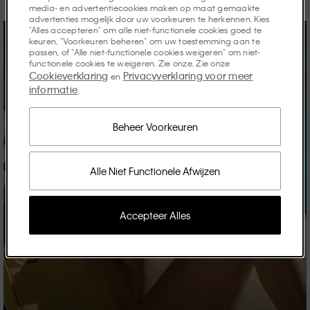
media- en advertentiecookies maken op maat gemaakte
advertenties mogelijk door uw voorkeuren te herkennen. Kies
"Alles accepteren" om alle niet-functionele cookies goed te
keuren, "Voorkeuren beheren" om uw toestemming aan te
passen, of "Alle niet-functionele cookies weigeren" om niet-
functionele cookies te weigeren. Zie onze. Zie onze
Cookieverklaring
Privacyverklaring voor meer
en
informatie
.
Beheer Voorkeuren
Alle Niet Functionele Afwijzen
Accepteer Alles