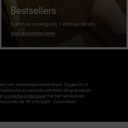
Bestsellers
Signature ondergoed, T-shirts en denim.
Shop dames
Shop heren
erk met wereldwijde bekendheid. Opgericht in
malistische en sensuele esthetiek die grenzeloze
ijn
iconische ondergoed
met het herkenbare
aaronder de '90's Straight'. Calvin Klein
die je basisgarderobe helemaal afmaken. Elk
vin Klein Underwear,
Calvin Klein Kids
en
Calvin
, en levert universeel aantrekkelijke producten
ve filosofie van Calvin Klein wordt verder