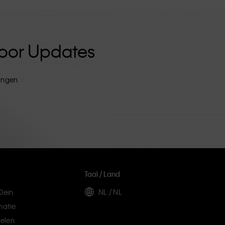
 Voor Updates
tingen
Taal / Land
lein
NL / NL
matie
elen