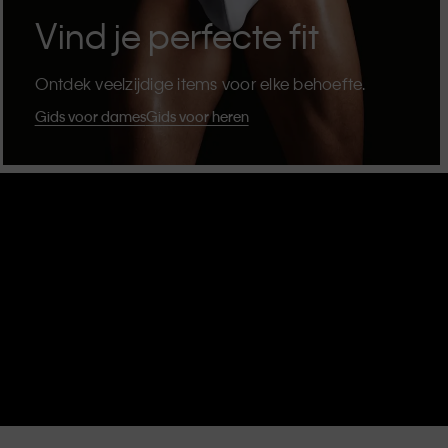
Vind je perfecte fit
Ontdek veelzijdige items voor elke behoefte.
Gids voor dames
Gids voor heren