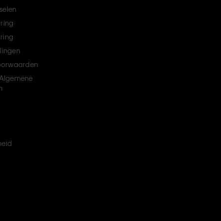
selen
aring
ring
llingen
oorwaarden
Algemene
n
heid