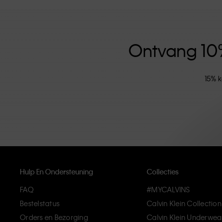
versterkt door de uniseks kledinglijn en inclusieve ma
hoogwaardige materialen en elimineren onnodige deta
artikelen die modern comfort belichamen.
Ontvang 10% 
15% k
Hulp En Ondersteuning
Collecties
FAQ
#MYCALVINS
Bestelstatus
Calvin Klein Collection
Orders en Bezorging
Calvin Klein Underwea