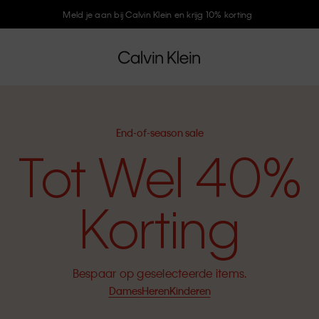
Meld je aan bij Calvin Klein en krijg 10% korting
End-of-season sale
Tot Wel 40%
Korting
Bespaar op geselecteerde items.
Dames
Heren
Kinderen