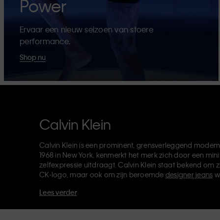
Power
Ervaar een nieuw seizoen van stoere
performance.
Shop nu
Calvin Klein
Calvin Klein is een prominent, grensverleggend modem
1968 in New York, kenmerkt het merk zich door een mini
zelfexpressie uitdraagt. Calvin Klein staat bekend om z
CK-logo, maar ook om zijn beroemde
designer jeans
w
verkoopt verder
merkkleding
,
schoenen
en
accessoires
Lees verder
van de CK-labels - Calvin Klein, Calvin Klein Jeans, Cal
Klein Sport
- heeft een unieke identiteit en retailpositie
voor zowel lokale als internationale klanten. De inclusie