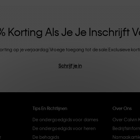
ten. CK-producten zijn gemaakt van
ils. Het resultaat? Unieke en duurzame mode-
Korting Als Je Je Inschrijft
orting op je verjaardag
Vroege toegang tot de sale
Exclusieve kor
Schrijf je in
Tips En Richtlijnen
Over Ons
De ondergoedgids voor dames
Over Calvin K
De ondergoedgids voor heren
Bedrijfsinfor
r
De behagids
Namaakartik