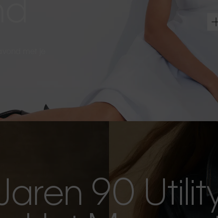
nd
 avond met je
Jaren 90 Utilit