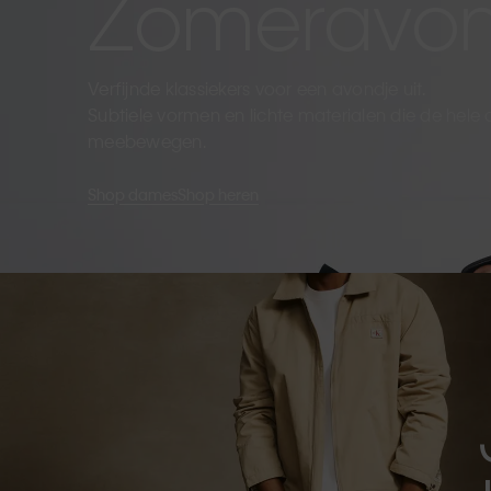
Zomeravo
Verfijnde klassiekers voor een avondje uit.
Subtiele vormen en lichte materialen die de hele
meebewegen.
Shop dames
Shop heren