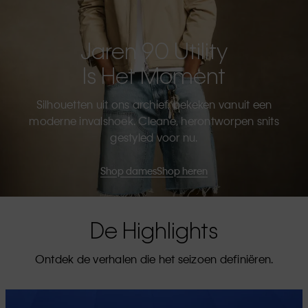
Jaren 90 Utility
Is Het Moment
Silhouetten uit ons archief, bekeken vanuit een
moderne invalshoek. Cleane, herontworpen snits
gestyled voor nu.
Shop dames
Shop heren
De Highlights
Ontdek de verhalen die het seizoen definiëren.