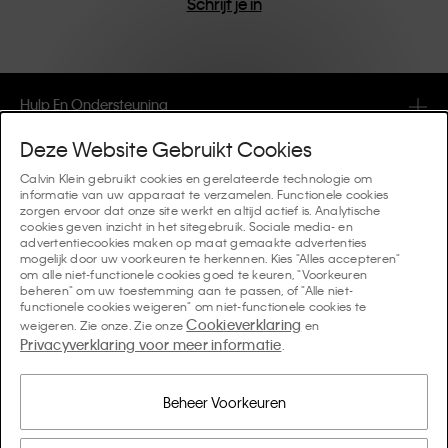
Schrijf je in
Hulp En Ondersteuning
Deze Website Gebruikt Cookies
FAQ
Collecties
Calvin Klein gebruikt cookies en gerelateerde technologie om
informatie van uw apparaat te verzamelen. Functionele cookies
Bestelstatus
zorgen ervoor dat onze site werkt en altijd actief is. Analytische
#MYCALVINS
Tips En Richtlijnen
cookies geven inzicht in het sitegebruik. Sociale media- en
Orders en Bezorging
advertentiecookies maken op maat gemaakte advertenties
Calvin Klein Collection
mogelijk door uw voorkeuren te herkennen. Kies "Alles accepteren"
De ondergoedgids voor dames
om alle niet-functionele cookies goed te keuren, "Voorkeuren
Retouren en Terugbetalingen
Over Ons
beheren" om uw toestemming aan te passen, of "Alle niet-
Calvin Klein Underwear
functionele cookies weigeren" om niet-functionele cookies te
De ondergoedgids voor heren
Cookieverklaring
weigeren. Zie onze. Zie onze
en
Betaling
Over Calvin Klein
Privacyverklaring voor meer informatie
Calvin Klein Sport
.
Taal / Land
De behagids
Maattabel
Bedrijfsinformatie
Land
Calvin Klein Kids
Land
Beheer Voorkeuren
Denim Fit Guide Dames
Vind een Winkel in de Buurt
Namaakartikelen
Calvin Klein Swimwear