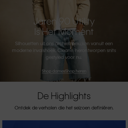
Jaren 90 Utility
Is Het Moment
Silhouetten uit ons archief, bekeken vanuit een
moderne invalshoek. Cleane, herontworpen snits
gestyled voor nu.
Shop dames
Shop heren
De Highlights
Ontdek de verhalen die het seizoen definiëren.