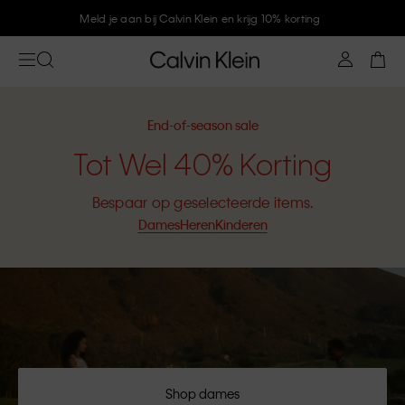
Meld je aan bij Calvin Klein en krijg 10% korting
End-of-season sale
Tot Wel 40% Korting
Bespaar op geselecteerde items.
Dames
Heren
Kinderen
Shop dames