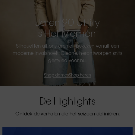
Jaren 90 Utility
Is Het Moment
Silhouetten uit ons archief, bekeken vanuit een
moderne invalshoek. Cleane, herontworpen snits
gestyled voor nu.
Shop dames
Shop heren
De Highlights
Ontdek de verhalen die het seizoen definiëren.