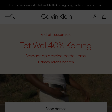
Meld je aan bij Calvin Klein en krijg 10% korting
End-of-season sale
Tot Wel 40% Korting
Bespaar op geselecteerde items.
Dames
Heren
Kinderen
Shop dames