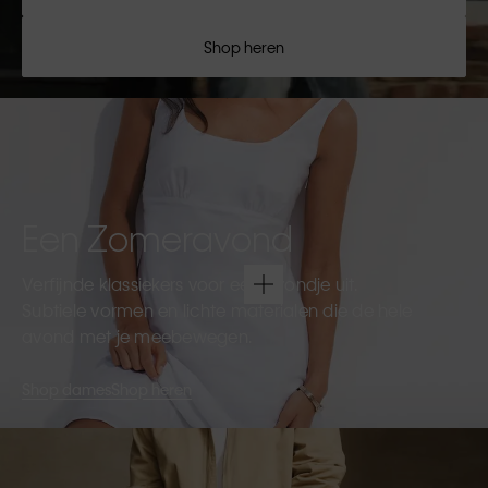
Shop heren
Een Zomeravond
Verfijnde klassiekers voor een avondje uit.
Subtiele vormen en lichte materialen die de hele
avond met je meebewegen.
Shop dames
Shop heren