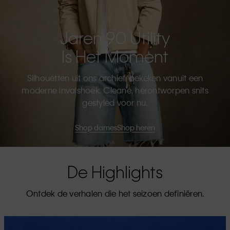
Jaren 90 Utility
Is Het Moment
Silhouetten uit ons archief, bekeken vanuit een
moderne invalshoek. Cleane, herontworpen snits
gestyled voor nu.
Shop dames
Shop heren
De Highlights
Ontdek de verhalen die het seizoen definiëren.