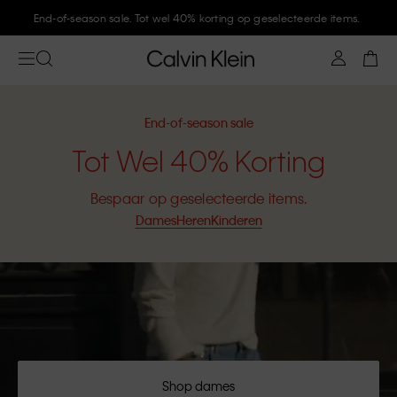
End-of-season sale. Tot wel 40% korting op geselecteerde items.
End-of-season sale
Tot Wel 40% Korting
Bespaar op geselecteerde items.
Dames
Heren
Kinderen
Shop dames