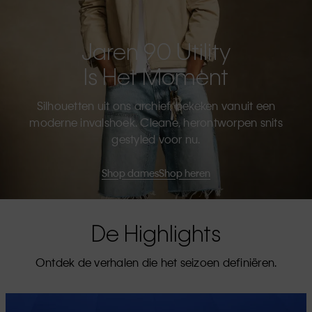
Jaren 90 Utility
Is Het Moment
Silhouetten uit ons archief, bekeken vanuit een
moderne invalshoek. Cleane, herontworpen snits
gestyled voor nu.
Shop dames
Shop heren
De Highlights
Ontdek de verhalen die het seizoen definiëren.