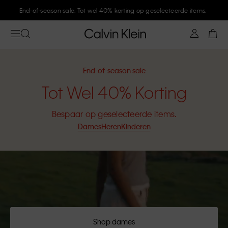
Meld je aan bij Calvin Klein en krijg 10% korting
End-of-season sale
Tot Wel 40% Korting
Bespaar op geselecteerde items.
Dames
Heren
Kinderen
Shop dames