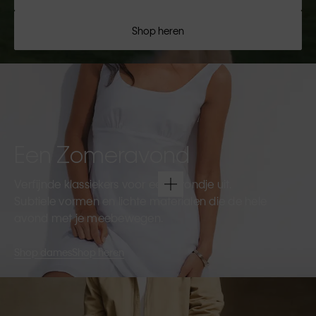
Shop heren
Een Zomeravond
Verfijnde klassiekers voor een avondje uit.
Subtiele vormen en lichte materialen die de hele
avond met je meebewegen.
Shop dames
Shop heren